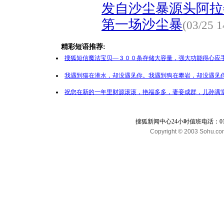
发自沙尘暴源头阿拉
第一场沙尘暴
(03/25 1
精彩短语推荐:
搜狐短信魔法宝贝—３００条存储大容量，强大功能得心应手
我遇到猫在潜水，却没遇见你。我遇到狗在攀岩，却没遇见你
祝您在新的一年里财源滚滚，艳福多多，妻妾成群，儿孙满堂
搜狐新闻中心24小时值班电话：010-65
Copyright © 2003 Sohu.com I