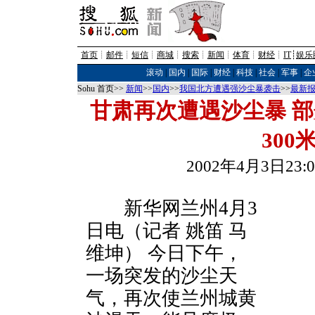
首页
┊
邮件
┊
短信
┊
商城
┊
搜索
┊
新闻
┊
体育
┊
财经
┊
IT
┊
娱乐
滚动
|
国内
|
国际
|
财经
|
科技
|
社会
|
军事
|
企
Sohu 首页>>
新闻
>>
国内
>>
我国北方遭遇强沙尘暴袭击
>>
最新
甘肃再次遭遇沙尘暴 
300
2002年4月3日23
新华网兰州4月3
日电（记者 姚笛 马
维坤） 今日下午，
一场突发的沙尘天
气，再次使兰州城黄