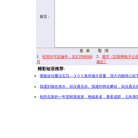
留言：
1、
经营许可证编号：京ICP000008
2、
遵守《互联网电子公
号
规定》
精彩短语推荐:
搜狐短信魔法宝贝—３００条存储大容量，强大功能得心应手
我遇到猫在潜水，却没遇见你。我遇到狗在攀岩，却没遇见你
祝您在新的一年里财源滚滚，艳福多多，妻妾成群，儿孙满堂