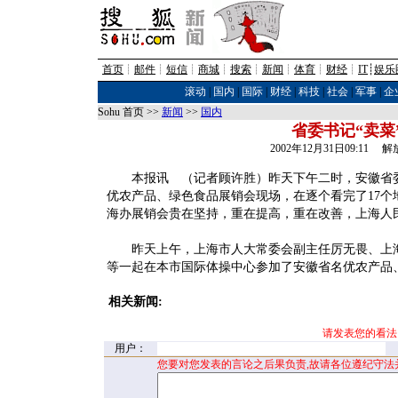
首页
┊
邮件
┊
短信
┊
商城
┊
搜索
┊
新闻
┊
体育
┊
财经
┊
IT
┊
娱乐
滚动
|
国内
|
国际
|
财经
|
科技
|
社会
|
军事
|
企
Sohu 首页 >>
新闻
>>
国内
省委书记“卖菜
2002年12月31日09:11 
本报讯 （记者顾许胜）昨天下午二时，安徽省委
优农产品、绿色食品展销会现场，在逐个看完了17个地
海办展销会贵在坚持，重在提高，重在改善，上海人
昨天上午，上海市人大常委会副主任厉无畏、上海
等一起在本市国际体操中心参加了安徽省名优农产品
相关新闻:
请发表您的看法
用户：
您要对您发表的言论之后果负责,故请各位遵纪守法