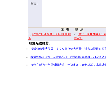
留言：
1、
经营许可证编号：京ICP000008
2、
遵守《互联网电子公
号
规定》
精彩短语推荐:
搜狐短信魔法宝贝—３００条存储大容量，强大功能得心应手
我遇到猫在潜水，却没遇见你。我遇到狗在攀岩，却没遇见你
祝您在新的一年里财源滚滚，艳福多多，妻妾成群，儿孙满堂