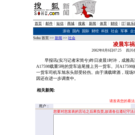
首页
┊
邮件
┊
短信
┊
商城
┊
搜索
┊
新闻
┊
体育
┊
财经
┊
IT
┊
娱乐
滚动
|
国内
|
国际
|
财经
|
科技
|
社会
|
军事
|
企
Sohu 首页 >>
新闻
>>
社会
凌晨车祸
2002年8月6日07:25 四
早报讯(实习记者宋简兮)昨日凌晨1时许，成雅高
A17598载重5吨的货车追尾撞上另一货车。川A17
一货车司机车旭东头部受轻伤。由于满载啤酒，现场
因还在进一步调查中。
相关新闻:
请发表您的看法
用户：
您要对您发表的言论之后果负责,故请各位遵纪守法