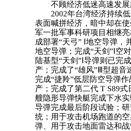
不顾经济低迷高速发展
2002年台湾经济持续低
表面喊拼经济，暗中却在使
军一批军事科研项目相继亮
成部署“天弓” Ⅰ地空导弹，
地空导弹；完成“天剑”Ⅰ空
陆基型“天剑”Ⅰ导弹则已完
产；完成了“雄风”Ⅲ型超
完成“捷羚”低层防空导弹
产；完成了第二代 T S8
艘隐形导弹快艇完成下水实
导弹完成最后阶段试验；研
统；用于攻击机场跑道的空
弹、用于攻击地面雷达和战