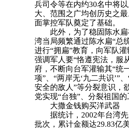
兵司令等在内约30名中将
大、范围之广均创历史之最
面掌控军队奠定了基础。
此外，为了稳固陈水扁
湾当局频繁通过陈水扁“总统
进行“拥扁”教育，向军队
强调军人要“恪遵宪法，服
府，不断向台军灌输其“统
项”、“两岸无‘九二共识’”
安全的敌人”等分裂意识，
党实现“台独”、分裂祖国的
大撒金钱购买洋武器
据统计，2002年台湾先
批次，累计金额达29.83