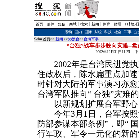
首页
┊
邮件
┊
短信
┊
商城
┊
搜索
┊
新闻
┊
体育
┊
财经
┊
IT
┊
娱乐
滚动
|
国内
|
国际
|
财经
|
科技
|
社会
|
军事
|
企
Sohu 首页>>
新闻
>>
港澳台
>>
台海军事
“台独”战车步步驶向灾难--盘
2002年12月31日11:25
2002年是台湾民进党执
住政权后，陈水扁重点加速
时针对大陆的军事演习亦愈
台湾军队推向“ 台独”灾难
以新规划扩展台军野心
今年3月1日，台军按照“
防部参谋本部条例”，即“ 
行军政、军令一元化的新的