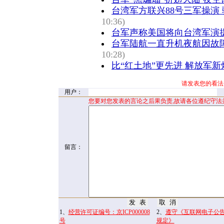
台湾军方联兴88号三军操演
10:36)
台军声称美国将向台湾军演
台军陆航一直升机夜航因故障
10:28)
比“红土地”更先进 解放军新
请发表您的看法
用户：
您要对您发表的言论之后果负责,故请各位遵纪守法
留言：
1、
经营许可证编号：京ICP000008
2、
遵守《互联网电子公
号
规定》