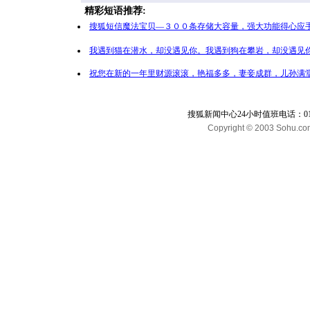
精彩短语推荐:
搜狐短信魔法宝贝—３００条存储大容量，强大功能得心应手
我遇到猫在潜水，却没遇见你。我遇到狗在攀岩，却没遇见你
祝您在新的一年里财源滚滚，艳福多多，妻妾成群，儿孙满堂
搜狐新闻中心24小时值班电话：010-65
Copyright © 2003 Sohu.com I