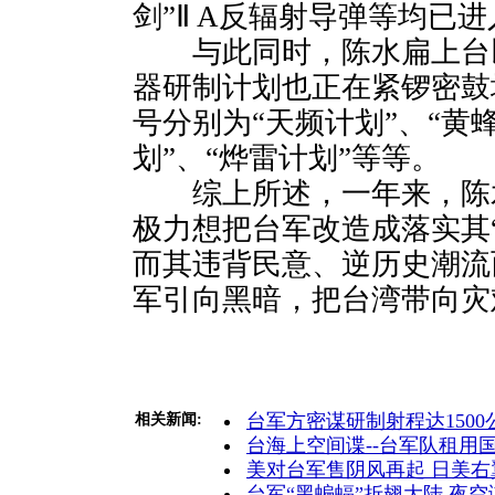
剑”Ⅱ A反辐射导弹等均已
与此同时，陈水扁上台以
器研制计划也正在紧锣密鼓
号分别为“天频计划”、“黄
划”、“烨雷计划”等等。
综上所述，一年来，陈
极力想把台军改造成落实其
而其违背民意、逆历史潮流
军引向黑暗，把台湾带向灾
台军方密谋研制射程达150
相关新闻:
台海上空间谍--台军队租用
美对台军售阴风再起 日美右翼
台军“黑蝙蝠”折翅大陆 夜空