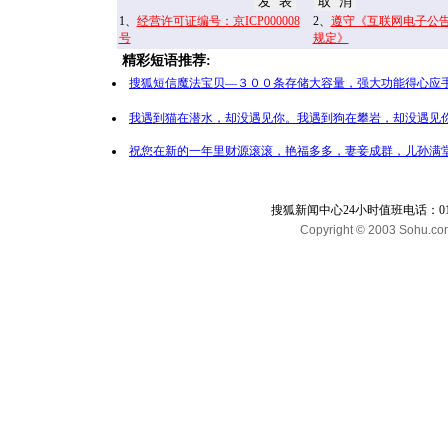
1、
经营许可证编号：京ICP000008
2、
遵守《互联网电子公
号
规定》
精彩短语推荐:
搜狐短信魔法宝贝—３００条存储大容量，强大功能得心应手
我遇到猫在潜水，却没遇见你。我遇到狗在攀岩，却没遇见你
祝您在新的一年里财源滚滚，艳福多多，妻妾成群，儿孙满堂
搜狐新闻中心24小时值班电话：010-65
Copyright © 2003 Sohu.com I