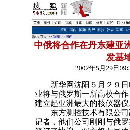
首页
┊
邮件
┊
短信
┊
商城
┊
搜索
┊
新闻
┊
体育
┊
财经
┊
IT
┊
娱乐
滚动
|
国内
|
国际
|
财经
|
科技
|
社会
|
军事
|
企
Sohu 首页 >>
新闻
>>
国内
中俄将合作在丹东建亚
发基
2002年5月29日0
新华网沈阳５月２９日电
业将与俄罗斯一所高校合作
建立起亚洲最大的核仪器仪
东方测控技术有限公司
记者，他们公司刚刚与俄罗