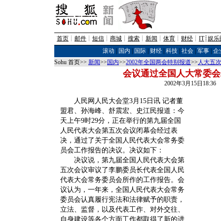
首页
┊
邮件
┊
短信
┊
商城
┊
搜索
┊
新闻
┊
体育
┊
财经
┊
IT
┊
娱乐
滚动
|
国内
|
国际
|
财经
|
科技
|
社会
|
军事
|
企
Sohu 首页>>
新闻
>>
国内
>>
2002年全国两会特别报道
>>
人大五次
会议通过全国人大常委会
2002年3月15日18:3
人民网人民大会堂3月15日讯 记者董
盟君、孙海峰、舒震宏、史江民报道：今
天上午9时29分，正在举行的第九届全国
人民代表大会第五次会议闭幕会经过表
决，通过了关于全国人民代表大会常务委
员会工作报告的决议。决议如下：
决议说，第九届全国人民代表大会第
五次会议审议了李鹏委员长代表全国人民
代表大会常务委员会所作的工作报告。会
议认为，一年来，全国人民代表大会常务
委员会认真履行宪法和法律赋予的职责，
立法、监督，以及代表工作、对外交往、
自身建设等各个方面工作都取得了新的进