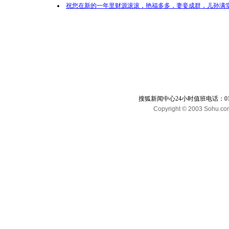
祝您在新的一年里财源滚滚，艳福多多，妻妾成群，儿孙满堂
搜狐新闻中心24小时值班电话：010-65
Copyright © 2003 Sohu.com I