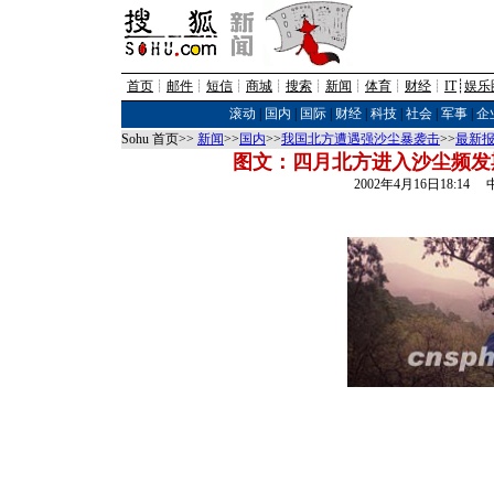
首页
┊
邮件
┊
短信
┊
商城
┊
搜索
┊
新闻
┊
体育
┊
财经
┊
IT
┊
娱乐
滚动
|
国内
|
国际
|
财经
|
科技
|
社会
|
军事
|
企
Sohu 首页>>
新闻
>>
国内
>>
我国北方遭遇强沙尘暴袭击
>>
最新
图文：四月北方进入沙尘频发
2002年4月16日18:1