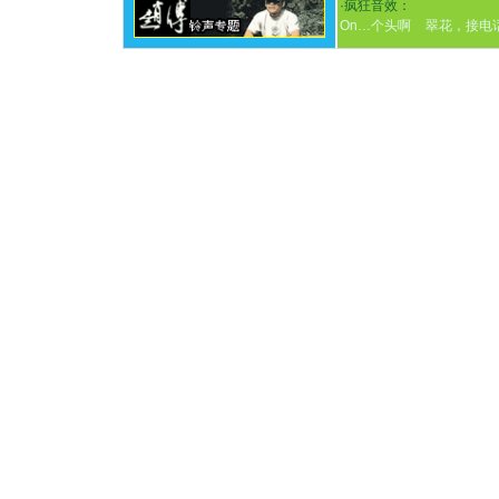
·
疯狂音效：
On…个头啊
翠花，接电