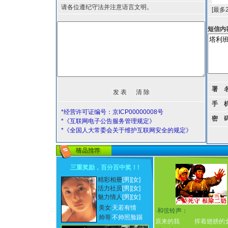
请各位遵纪守法并注意语言文明。
[最多
短信内
署 
手 
*经营许可证编号：京ICP00000008号
密 
*《互联网电子公告服务管理规定》
*《全国人大常委会关于维护互联网安全的规定》
三重奖励，百分百中奖！
!
精彩相册
[男]
[女]
活力社员
[男]
[女]
魅力情人
[男]
[女]
美女
天若有情
·
和弦铃声：
帅哥
不帅照脸踢
原来的我
挥着翅膀的