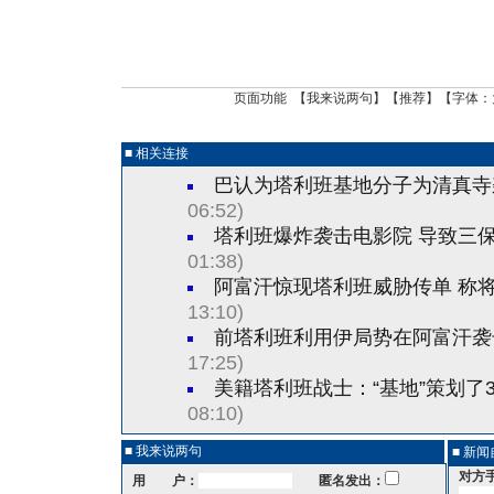
页面功能 【
我来说两句
】【
推荐
】【字体：
■ 相关连接
巴认为塔利班基地分子为清真寺
06:52)
塔利班爆炸袭击电影院 导致三
01:38)
阿富汗惊现塔利班威胁传单 称
13:10)
前塔利班利用伊局势在阿富汗袭
17:25)
美籍塔利班战士：“基地”策划了
08:10)
■ 我来说两句
■ 新
对方
用 户：
匿名发出：