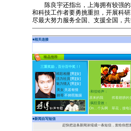
陈良宇还指出，上海拥有较强的
和科技工作者要勇挑重担，开展科研
尽最大努力服务全国、支援全国，共
■
相关连接
三重奖励，百分百中奖！
!
精彩相册
[男]
[女]
活力社员
[男]
[女]
魅力情人
[男]
[女]
美女
天若有情
·
和弦铃声：
帅哥
不帅照脸踢
原来的我
挥着翅膀的
·
疯狂音效：
On…个头啊
翠花，接电
■
新闻自写短信
赶快把这条新闻浓缩成一条短信，发给你想