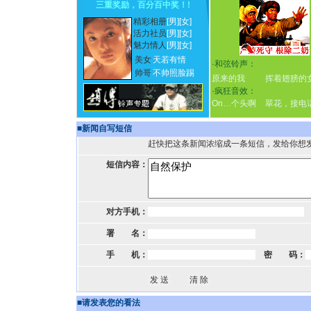
三重奖励，百分百中奖！
!
精彩相册
[男]
[女]
活力社员
[男]
[女]
魅力情人
[男]
[女]
美女
天若有情
·
和弦铃声：
帅哥
不帅照脸踢
原来的我
挥着翅膀的
·
疯狂音效：
On…个头啊
翠花，接电
■
新闻自写短信
赶快把这条新闻浓缩成一条短信，发给你想
短信内容：
对方手机：
署 名：
手 机：
密 码：
■
请发表您的看法