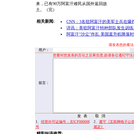
来，已有90万阿富汗难民从国外返回故
土。（完）
相关新闻:
CNN：3名驻阿富汗的美军士兵在爆
详讯：美驻阿富汗特种部队发生训练
阿富汗“沙尘”作乱 美国直升机降落
请发表您的看法
用户：
您要对您发表的言论之后果负责,故请各位遵纪守法
留言：
1、
经营许可证编号：京ICP000008
2、
遵守《互联网电子公
号
规定》
精彩短语推荐: