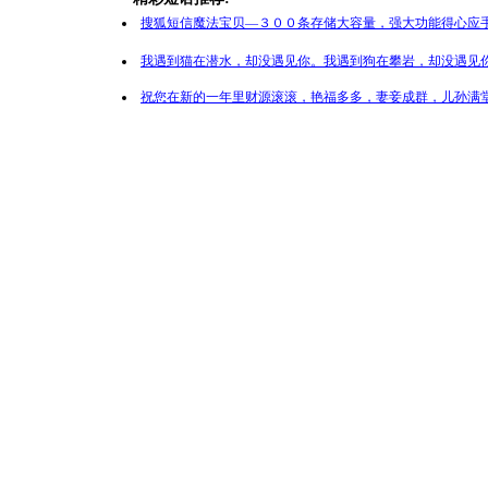
搜狐短信魔法宝贝—３００条存储大容量，强大功能得心应手
我遇到猫在潜水，却没遇见你。我遇到狗在攀岩，却没遇见你
祝您在新的一年里财源滚滚，艳福多多，妻妾成群，儿孙满堂