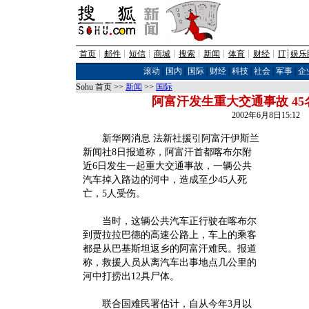
首页
┊
邮件
┊
短信
┊
商城
┊
搜索
┊
新闻
┊
体育
┊
财经
┊
IT
┊
娱乐
滚动
|
国内
|
国际
|
财经
|
科技
|
社会
|
军事
|
企
Sohu 首页 >>
新闻
>>
国际
阿富汗发生重大交通事故 4
2002年6月8日15:1
新华网消息 法新社援引阿富汗伊斯兰
新闻社8日报道称，阿富汗首都喀布尔附
近6日发生一起重大交通事故，一辆公共
汽车掉入路边的河中，造成至少45人死
亡，5人受伤。
当时，这辆公共汽车正行驶在喀布尔
到贾拉拉巴德的高速公路上，车上的乘客
都是从巴基斯坦返乡的阿富汗难民。报道
称，救援人员从离汽车出事地点几公里的
河中打捞出12具尸体。
联合国难民署估计，自从今年3月以