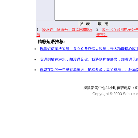
1、
经营许可证编号：京ICP000008
2、
遵守《互联网电子公
号
规定》
精彩短语推荐:
搜狐短信魔法宝贝—３００条存储大容量，强大功能得心应手
我遇到猫在潜水，却没遇见你。我遇到狗在攀岩，却没遇见你
祝您在新的一年里财源滚滚，艳福多多，妻妾成群，儿孙满堂
搜狐新闻中心24小时值班电话：010-65
Copyright © 2003 Sohu.com I