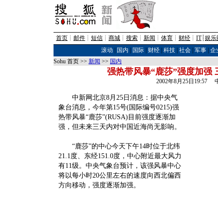
首页
┊
邮件
┊
短信
┊
商城
┊
搜索
┊
新闻
┊
体育
┊
财经
┊
IT
┊
娱乐
滚动
|
国内
|
国际
|
财经
|
科技
|
社会
|
军事
|
企
Sohu 首页 >>
新闻
>>
国内
强热带风暴“鹿莎”强度加强
2002年8月25日19:5
中新网北京8月25日消息：据中央气
象台消息，今年第15号(国际编号0215)强
热带风暴“鹿莎”(RUSA)目前强度逐渐加
强，但未来三天内对中国近海尚无影响。
“鹿莎”的中心今天下午14时位于北纬
21.1度、东经151.0度，中心附近最大风力
有11级。中央气象台预计，该强风暴中心
将以每小时20公里左右的速度向西北偏西
方向移动，强度逐渐加强。