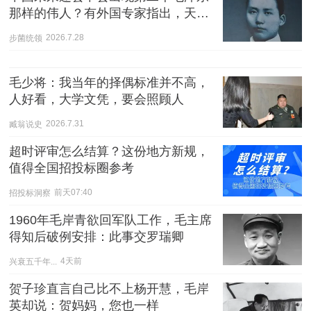
那样的伟人？有外国专家指出，天才
的出现具有偶然性，可遇而不可求，
步菌统领
2026.7.28
因此很难再次出现
毛少将：我当年的择偶标准并不高，
人好看，大学文凭，要会照顾人
臧翁说史
2026.7.31
超时评审怎么结算？这份地方新规，
值得全国招投标圈参考
招投标洞察
前天07:40
1960年毛岸青欲回军队工作，毛主席
得知后破例安排：此事交罗瑞卿
兴衰五千年...
4天前
贺子珍直言自己比不上杨开慧，毛岸
英却说：贺妈妈，您也一样