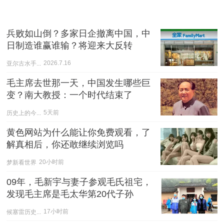
兵败如山倒？多家日企撤离中国，中
日制造谁赢谁输？将迎来大反转
亚尔古水手...
2026.7.16
毛主席去世那一天，中国发生哪些巨
变？南大教授：一个时代结束了
历史上的今...
5天前
黄色网站为什么能让你免费观看，了
解真相后，你还敢继续浏览吗
梦新看世界
20小时前
09年，毛新宇与妻子参观毛氏祖宅，
发现毛主席是毛太华第20代子孙
候塞雷历史...
17小时前