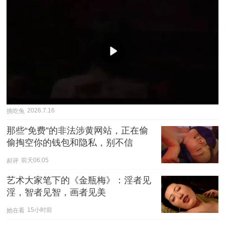
挑吃兔
2026.7.16
那些“免费”的非法涉黄网站，正在偷
偷掏空你的钱包和隐私，别不信
郝评
前天06:05
艺术大家笔下的《金瓶梅》：淫者见
淫，智者见智，画者见美
她在看
15小时前