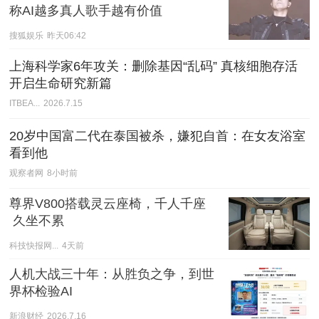
称AI越多真人歌手越有价值
搜狐娱乐
昨天06:42
上海科学家6年攻关：删除基因“乱码” 真核细胞存活
开启生命研究新篇
ITBEA...
2026.7.15
20岁中国富二代在泰国被杀，嫌犯自首：在女友浴室
看到他
观察者网
8小时前
尊界V800搭载灵云座椅，千人千座
 久坐不累
科技快报网...
4天前
人机大战三十年：从胜负之争，到世
界杯检验AI
新浪财经
2026.7.16