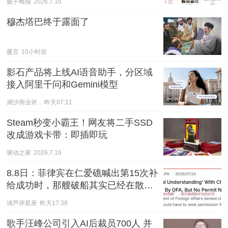
扬子晚报
2026.7.16
穆杰塔巴终于露面了
覆言
10小时前
影石产品将上线AI语音助手，分区域
接入阿里千问和Gemini模型
潮汐商业评...
昨天07:11
Steam秒变小霸王！网友将二手SSD
改成游戏卡带：即插即玩
驱动之家
2026.7.16
8.8日：菲律宾在仁爱礁喊出第15次补
给成功时，那艘破船其实已经在散架
了
浦芦评星座
昨天17:38
歌手汪峰公司引入AI后裁员700人 并