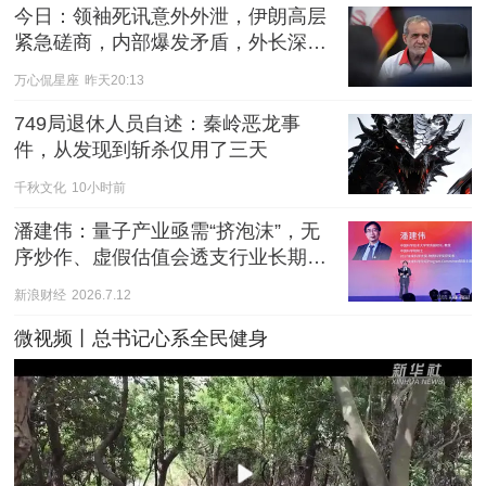
今日：领袖死讯意外外泄，伊朗高层
紧急磋商，内部爆发矛盾，外长深陷
围攻风波
万心侃星座
昨天20:13
749局退休人员自述：秦岭恶龙事
件，从发现到斩杀仅用了三天
千秋文化
10小时前
潘建伟：量子产业亟需“挤泡沫”，无
序炒作、虚假估值会透支行业长期发
展空间
新浪财经
2026.7.12
微视频丨总书记心系全民健身