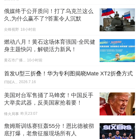
俄媒终于公开质问！打了乌克兰这么
久,为什么赢不了?答案令人沉默
尖锋视野
18小时前
燃动八月！黄石这场体育强国·全民健
身主题快闪，解锁活力新风！
黄石市广播...
10小时前
首发U型三折叠！华为专利图揭晓Mate XT2折叠方式
ITBEA...
2026.7.16
美国对台军售捅了马蜂窝！中国反手
大举卖武器，反美国家抢着要！
锋火局事
昨天23:07
詹姆斯训练赛狂轰55分！恩比德被彻
底打爆，老詹征服现场所有人