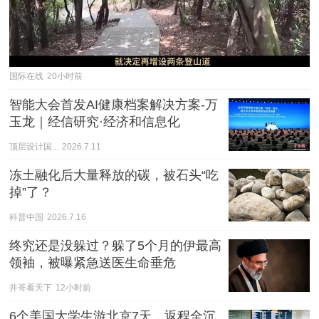
国际在线
20小时前
智能大会首发AI健康档案解决方案-万
玉龙｜经信研究·经济和信息化
顶层设计国...
2026.7.11
冻土融化后大量释放的碳，被石头“吃
掉”了？
科普中国
2026.7.16
终究还是没躲过？躲了5个月的伊最高
领袖，被曝紧急送医生命垂危
井哥看天下
12小时前
6个美国大学生游北京7天，返程全沉