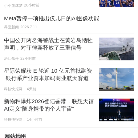
小小篮球梦
20小时前
Meta暂停一项推出仅几日的AI图像功能
界面新闻
2026.7.11
中国公开两名海警战士在黄岩岛牺牲
声明，对菲律宾释放了三重信号
浯江孤舟
22小时前
星际荣耀获 E 轮近 10 亿元首批融资
 银行系产业资本加码商业航天赛道
科技快报网...
4天前
新物种爆炸2026登陆香港，联想天禧
AI定义“随身携带的个人宇宙”
科技快报网...
14小时前
网站地图