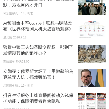
默，落地河内才开口
可乐姐聊八...
18小时前
AI预测命中率65.7%！联想与咪咕发
布《世界杯预测人机大战百场观察》
易北辰
2026.7.13
狼群中狼王夫妇垄断交配权，那到了
发情期其他的狼咋办？
壹知眠羊
昨天23:00
立陶宛：俄罗斯太坏了！用缴获的乌
克兰无人机，搞栽赃陷害！
品读历史和...
19小时前
抖音生活服务上线直播间被动入镜保
护功能，保障消费者肖像隐私