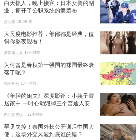
白天抓人，晚上接客：日本女警的副
业，撕开了公职系统的遮羞布
好小猫
19小时前
大尺度电影推荐，部部都是经典，值
得你熬夜观看！
梦新看世界
17小时前
为何曾是春秋第一强国的郑国最终衰
落了呢？
鸿胪长史
17小时前
《年轻的姐夫》深度影评：小姨子寄
居家中 一时心动毁掉三个普通人安稳
的人生
西门吹雪娱...
12小时前
罕见失控！泰国外长公开训斥中国大
使，这场外交风波到底谁的错？