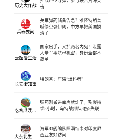
挂载巨型导弹，参与联合对海突
历史大作战
击
美军弹药储备告急？难怪特朗普
喊停空袭伊朗，中方早把美国摸
兵器要闻
清了
国家出手，又抓两名内鬼！泄露
大量军事航母机密，身份全都不
云韶爱生活
简单
特朗普：严惩“爆料者”
长安街知事
弹药刚搬进库房就炸了，殉爆持
续8小时，乌特战部队3伤5失联
吃着瓜娱乐社
海军83舰编队圆满结束对印度尼
西亚友好访问
大东北生活资讯