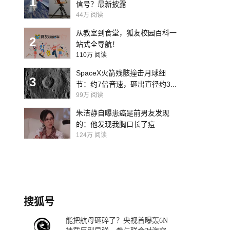
1
信号？最新披露
44万
阅读
从教室到食堂，狐友校园百科一
2
站式全导航！
110万
阅读
SpaceX火箭残骸撞击月球细
3
节：约7倍音速，砸出直径约3...
99万
阅读
朱洁静自曝患癌是前男友发现
的：他发现我胸口长了痘
124万
阅读
搜狐号
能把航母砸碎了？央视首曝轰6N