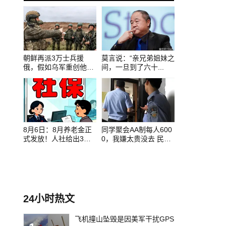
0
1
2
朝鲜再派3万士兵援
莫言说：“亲兄弟姐妹之
俄，假如乌军重创他
间，一旦到了六十...
们，...
8月6日：8月养老金正
同学聚会AA制每人600
式发放！人社给出3
0，我嫌太贵没去 民
点...
警...
24小时热文
飞机撞山坠毁是因美军干扰GPS