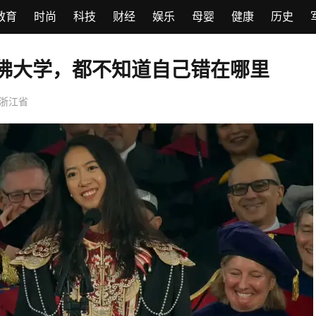
教育
时尚
科技
财经
娱乐
母婴
健康
历史
佛大学，都不知道自己错在哪里
浙江省
8月5日：特朗普傻眼了！美媒终
认，中国反制不撤，巴拿马就别想
流枢纽