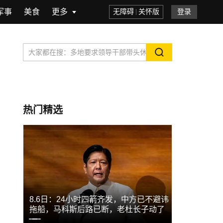
军事
美食
更多
无障碍
关怀版
登录
热门精选
于承
8.6日：24小时四箭齐发，中方已不避讳
比歼36更让
当物
拖船，马科斯后路已断，老杜长子动了
相，美军没