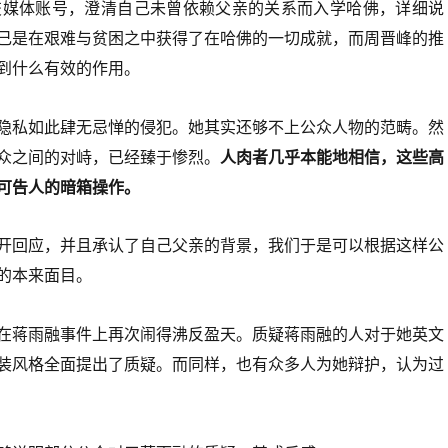
交媒体账号，澄清自己未曾依赖父亲的关系而入学哈佛，详细说
己是在艰难与贫困之中获得了在哈佛的一切成就，而周晋峰的推
到什么有效的作用。
隐私如此肆无忌惮的侵犯。她其实还够不上公众人物的范畴。然
众之间的对峙，已经臻于惨烈。
人肉者几乎本能地相信，这些高
可告人的暗箱操作。
开回应，并且承认了自己父亲的背景，我们于是可以根据这样公
的本来面目。
在蒋雨融事件上再次闹得沸反盈天。质疑蒋雨融的人对于她英文
装风格全面提出了质疑。而同样，也有众多人为她辩护，认为过