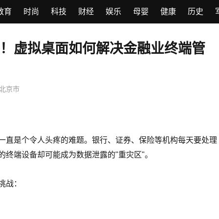
教育
时尚
科技
财经
娱乐
母婴
健康
历史
！虚拟桌面如何解决金融业终端管
北京市
一直是个令人头疼的难题。银行、证券、保险等机构每天要处理
的终端设备却可能成为数据泄露的"重灾区"。
挑战：
【工作亮点】大理航空运输市场创
31年来历史新高