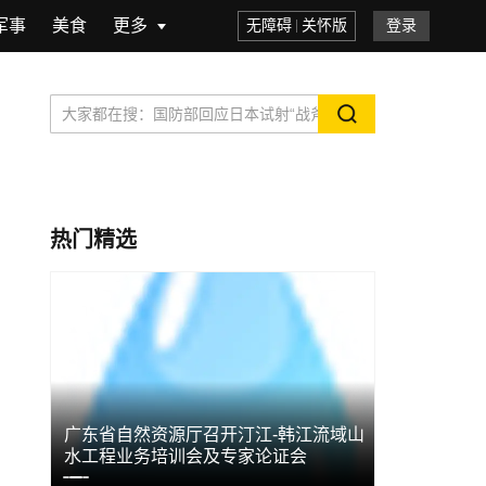
军事
美食
更多
无障碍
关怀版
登录
热门精选
通航
广东省自然资源厅召开汀江-韩江流域山
中方友国危
水工程业务培训会及专家论证会
个司令部，