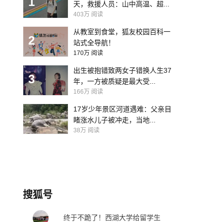
1
天，救援人员：山中高温、超...
403万
阅读
从教室到食堂，狐友校园百科一
2
站式全导航！
170万
阅读
出生被抱错致两女子错换人生37
3
年，一方被质疑是最大受...
166万
阅读
17岁少年景区河道遇难：父亲目
睹涨水儿子被冲走，当地...
38万
阅读
搜狐号
终于不跪了！西湖大学给留学生