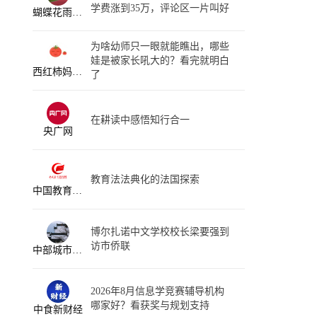
学费涨到35万，评论区一片叫好
蝴蝶花雨话教育
为啥幼师只一眼就能瞧出，哪些
娃是被家长吼大的？看完就明白
西红柿妈妈育儿
了
在耕读中感悟知行合一
央广网
教育法法典化的法国探索
中国教育新闻网
博尔扎诺中文学校校长梁要强到
访市侨联
中部城市生活指南
2026年8月信息学竞赛辅导机构
哪家好？看获奖与规划支持
中食新财经