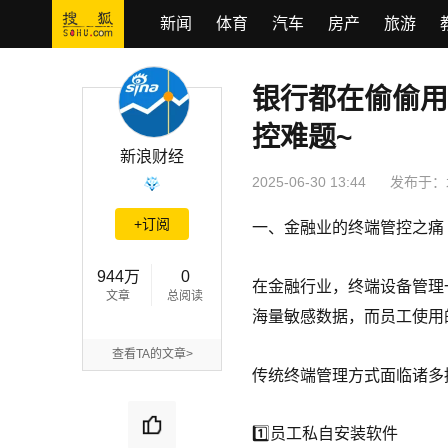
新闻
体育
汽车
房产
旅游
银行都在偷偷用
银行都在偷偷用！虚拟桌面如何解决金融业终端管控难题~
控难题~
新浪财经
2025-06-30 13:44
发布于：
+订阅
一、金融业的终端管控之痛
944万
0
在金融行业，终端设备管理
文章
总阅读
海量敏感数据，而员工使用
查看TA的文章>
传统终端管理方式面临诸多
1️⃣员工私自安装软件