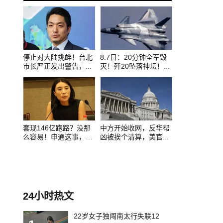
0
1
2
停止对大陆挑衅！台北
8.7日：20分钟全军毁
市长严正发出警告，...
灭！歼20坠落神坛！...
套现146亿跑路？没那
中方开始收网，反华帮
么容易！申通这事，
凶被挨个清算，美官...
给...
24小时热文
22岁女子独闯南太行失联12