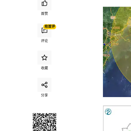
首赞
抢首评
评论
收藏
分享