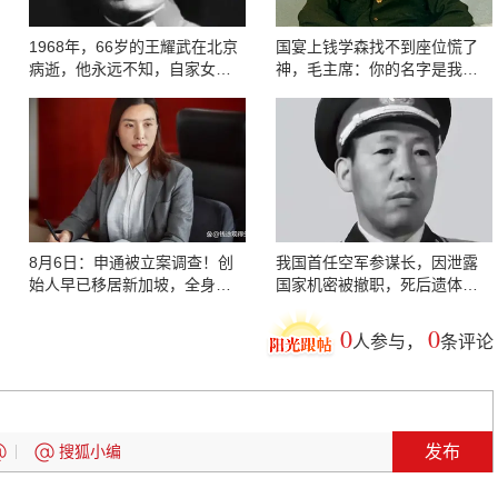
1968年，66岁的王耀武在北京
国宴上钱学森找不到座位慌了
病逝，他永远不知，自家女儿
神，毛主席：你的名字是我亲
有多厉害
手划掉
8月6日：申通被立案调查！创
我国首任空军参谋长，因泄露
始人早已移居新加坡，全身套
国家机密被撤职，死后遗体被
现146亿转身离场
冰冻12年
0
0
人参与，
条评论
发布
搜狐小编