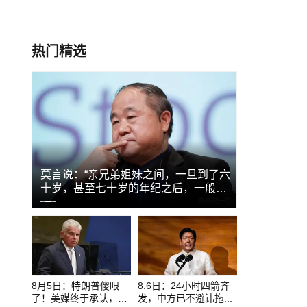
热门精选
大！
莫言说：“亲兄弟姐妹之间，一旦到了六
45岁宋慧
十岁，甚至七十岁的年纪之后，一般
兼具成熟韵
来...
0
1
2
8月5日：特朗普傻眼
8.6日：24小时四箭齐
了！美媒终于承认，
发，中方已不避讳拖...