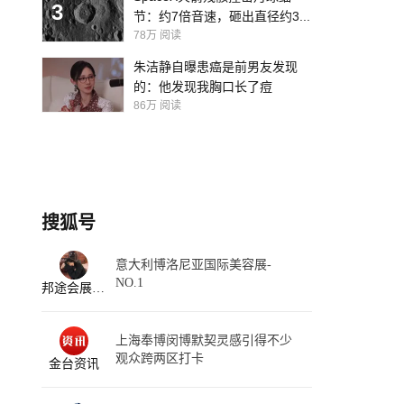
3
节：约7倍音速，砸出直径约3...
78万
阅读
朱洁静自曝患癌是前男友发现
的：他发现我胸口长了痘
86万
阅读
搜狐号
意大利博洛尼亚国际美容展-
NO.1
邦途会展cece
上海奉博闵博默契灵感引得不少
观众跨两区打卡
金台资讯