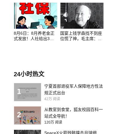
中...
8月6日：8月养老金正
国宴上钱学森找不到座
式发放！人社给出3
位慌了神，毛主席：...
点...
24小时热文
宁夏首部退役军人保障地方性法
1
规正式出台
42万
阅读
从教室到食堂，狐友校园百科一
2
站式全导航！
120万
阅读
SpaceX火箭残骸撞击月球细