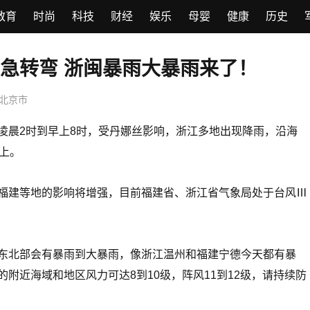
教育
时尚
科技
财经
娱乐
母婴
健康
历史
急转弯 浙闽暴雨大暴雨来了！
北京市
凌晨2时到早上8时，受丹娜丝影响，浙江多地出现降雨，沿海
上。
福建等地的影响将增强，目前福建省、浙江省气象局处于台风Ⅲ
东北部会有暴雨到大暴雨，像浙江温州和福建宁德今天都有暴
附近海域和地区风力可达8到10级，阵风11到12级，请持续防