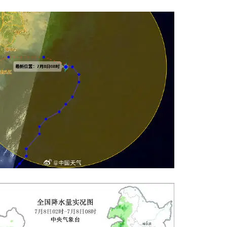
八月七日：5年3.89亿！76人新老
有望签下顶薪合同