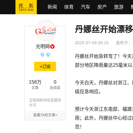
新闻
体育
汽车
房产
旅游
丹娜丝开始漂移
丹娜丝开始漂移急转弯 浙闽暴雨大暴雨来了！
2025-07-08 09:15
发布于：
光明网
丹娜丝开始急转弯了！今天
部分地区降雨量达25毫米以
+订阅
158万
0
今天白天，丹娜丝对浙江、
文章
总阅读
级应急响应。
互联网新闻信息服务
许可
预计今天浙江东南部、福建
查看TA的文章>
雨；此外，丹娜丝中心经过的
范！