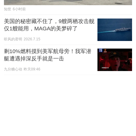
知世
6小时前
美国的秘密藏不住了，9艘两栖攻击舰
仅1艘能用，MAGA的美梦碎了
听风的君明
2026.7.15
剩10%燃料摸到美军航母旁！我军潜
艇遭遇掉深反手就是一击
九分糖心动
昨天09:46