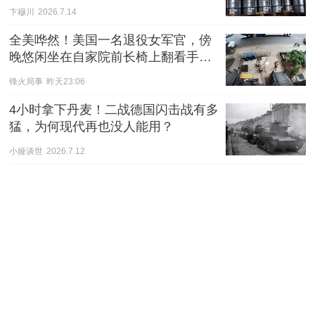
卞穆川
2026.7.14
全美哗然！美国一名退役女军官，傍
晚悠闲坐在自家院前长椅上翻看手
机，全程没有任何过激举动。
锋火局事
昨天23:06
4小时拿下丹麦！二战德国闪击战有多
猛，为何现代再也没人能用？
小娅谈世
2026.7.12