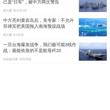
己是“日军”，被中方两次警告
烽火菌
前天02:00
中方亮剑黄岩岛后，美专家：不允许
菲律宾把美国拖入南海预设战场
烽火菌
6小时前
一旦台海爆发战争，我们极可能3线作
战：最能依靠的不是航母歼20
向松娱乐家
54分钟前