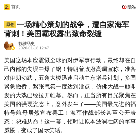
首页
隐私
一场精心策划的战争，遭自家海军
原创
背刺！美国霸权露出致命裂缝
靓雅品史
2026-01-18 12:47
美国这场本应震慑全球的对伊军事行动，最终却在自
己内部的失误中爆了锅！特朗普政府高调宣称，准备
对伊朗动武，五角大楼迅速启动中东增兵计划，多国
紧急撤侨，紧张气氛一度达到沸点，仿佛大战一触即
发的大戏已经拉开帷幕。然而，正当所有目光聚焦在
美国的强硬姿态上，意外发生了——美国最先进的福
特号航母居然宣布罢工！海军作战部长甚至公开表
态：恕难从命！这一幕，顿时让原本波澜壮阔的军事
威慑，变成了国际笑话。