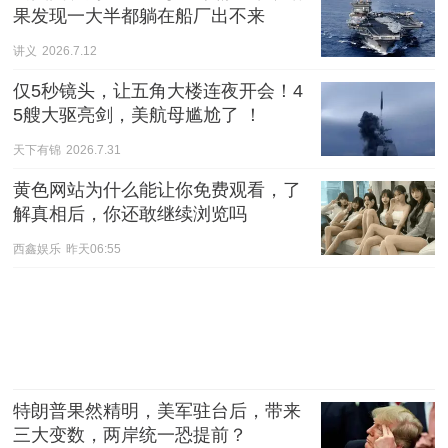
果发现一大半都躺在船厂出不来
讲义
2026.7.12
仅5秒镜头，让五角大楼连夜开会！4
5艘大驱亮剑，美航母尴尬了 ！
天下有锦
2026.7.31
黄色网站为什么能让你免费观看，了
解真相后，你还敢继续浏览吗
西鑫娱乐
昨天06:55
特朗普果然精明，美军驻台后，带来
三大变数，两岸统一恐提前？