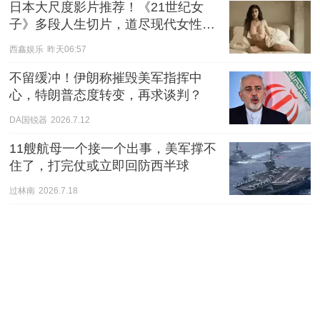
日本大尺度影片推荐！《21世纪女
子》多段人生切片，道尽现代女性的
爱与慌
西鑫娱乐
昨天06:57
不留缓冲！伊朗称摧毁美军指挥中
心，特朗普态度转变，再求谈判？
DA国锐器
2026.7.12
11艘航母一个接一个出事，美军撑不
住了，打完仗或立即回防西半球
过林南
2026.7.18