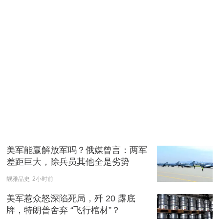
美军能赢解放军吗？俄媒曾言：两军
差距巨大，除兵员其他全是劣势
靓雅品史
2小时前
美军惹众怒深陷死局，歼 20 露底
牌，特朗普舍弃 “飞行棺材”？