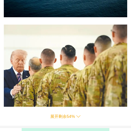
展开剩余
54
%