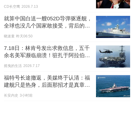
CD长空鹰
2026.7.13
就算中国白送一艘052D导弹驱逐舰，
全球也没几个国家敢接受，背后的现
实太刺痛，这样的军舰
晓迷童
昨天06:50
7.18日：林肯号发出求救信息，五千
余名美军濒临崩溃！驻扎于阿拉伯海
的林肯号航母
摇曳的生活
2026.7.17
福特号长途撤返，美媒终于认清：福
建舰只是热身，后面那招才是真章。
白宫的失眠夜，恐怕还在后头
长安内史
3小时前