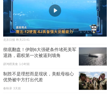
北京日报
昨天23:41
彻底翻盘！伊朗6大强硬条件堵死美军
退路，霸权第一次被逼到墙角
辟鸿唠美食
1小时前
制胜不是理想而是现状，美航母核心
优势被中方打出代差
春秋录
3天前