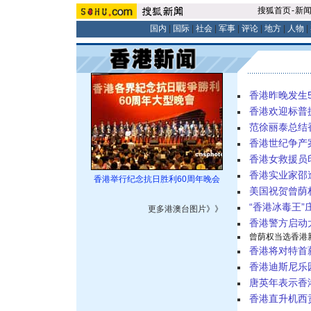
搜狐首页
-
新
国内
|
国际
|
社会
|
军事
|
评论
|
地方
|
人物
|
香港昨晚发生5
香港欢迎标普
范徐丽泰总结
香港世纪争产
香港女救援员
香港实业家邵
香港举行纪念抗日胜利60周年晚会
美国祝贺曾荫
“香港冰毒王
更多港澳台图片
》》
香港警方启动大
曾荫权当选香港
香港将对特首
香港迪斯尼乐
唐英年表示香
香港直升机西