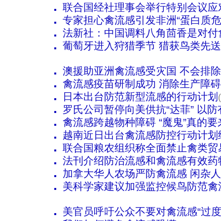
联合国经社理事会举行特别会议应
专家担心禽流感引发非洲“蛋白质危
法新社：中国调料八角茴香是对付
葡萄牙进入狩猎季节 猎获鸟类先送
澳援助亚洲禽流感受灾国 不会排
禽流感疫苗研制成功 消除生产障
日本出台防范新型流感的行动计划
罗氏公司暂停向美供抗“达菲” 以
禽流感跨越物种障碍 “魔鬼”真的要
越南近日出台禽流感防控行动计划
联合国粮农组织称全面禁止禽类贸
法刊介绍防治流感和禽流感有效药
加拿大华人农场严防禽流感 闲杂
美科学家建议加强监控候鸟防范禽
美官员呼吁公众不要对禽流感“过度