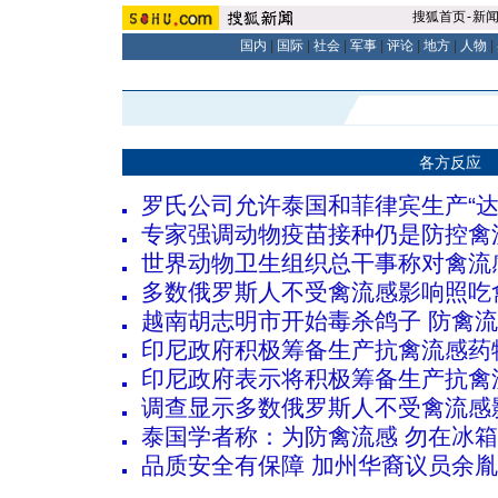
搜狐首页
-
新
国内
|
国际
|
社会
|
军事
|
评论
|
地方
|
人物
|
各方反应
罗氏公司允许泰国和菲律宾生产“达
专家强调动物疫苗接种仍是防控禽
世界动物卫生组织总干事称对禽流
多数俄罗斯人不受禽流感影响照吃
越南胡志明市开始毒杀鸽子 防禽
印尼政府积极筹备生产抗禽流感药物
印尼政府表示将积极筹备生产抗禽
调查显示多数俄罗斯人不受禽流感
泰国学者称：为防禽流感 勿在冰
品质安全有保障 加州华裔议员余