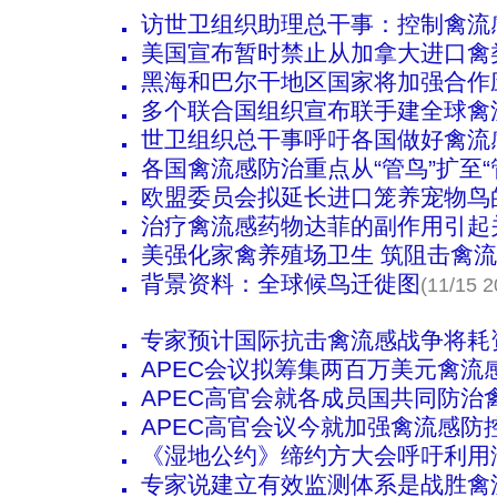
访世卫组织助理总干事：控制禽流
美国宣布暂时禁止从加拿大进口禽
黑海和巴尔干地区国家将加强合作
多个联合国组织宣布联手建全球禽
世卫组织总干事呼吁各国做好禽流
各国禽流感防治重点从“管鸟”扩至“
欧盟委员会拟延长进口笼养宠物鸟
治疗禽流感药物达菲的副作用引起
美强化家禽养殖场卫生 筑阻击禽
背景资料：全球候鸟迁徙图
(11/15 2
专家预计国际抗击禽流感战争将耗
APEC会议拟筹集两百万美元禽流
APEC高官会就各成员国共同防治
APEC高官会议今就加强禽流感防
《湿地公约》缔约方大会呼吁利用
专家说建立有效监测体系是战胜禽