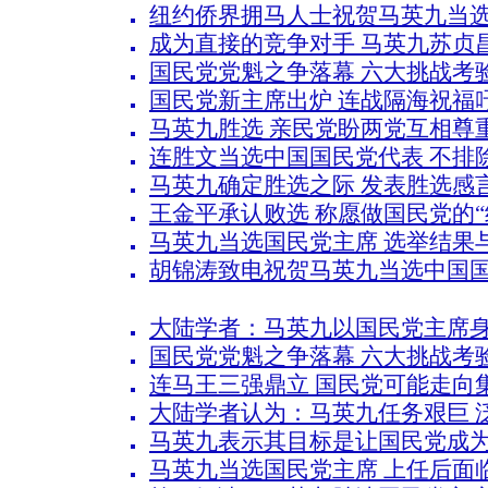
纽约侨界拥马人士祝贺马英九当
成为直接的竞争对手 马英九苏贞
国民党党魁之争落幕 六大挑战考
国民党新主席出炉 连战隔海祝福
马英九胜选 亲民党盼两党互相尊
连胜文当选中国国民党代表 不排
马英九确定胜选之际 发表胜选感言
王金平承认败选 称愿做国民党的“
马英九当选国民党主席 选举结果
胡锦涛致电祝贺马英九当选中国
大陆学者：马英九以国民党主席
国民党党魁之争落幕 六大挑战考
连马王三强鼎立 国民党可能走向
大陆学者认为：马英九任务艰巨 
马英九表示其目标是让国民党成
马英九当选国民党主席 上任后面