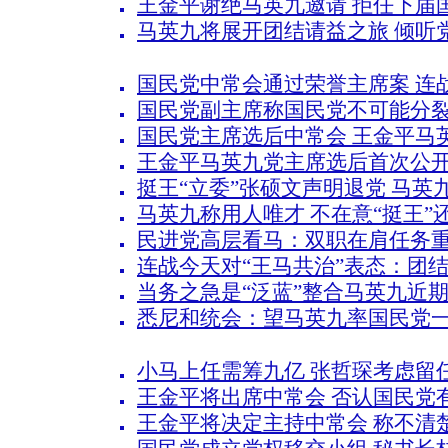
王金平谢绝马英九邀请 拒任下届
马英九将展开团结请益之旅 倾听
国民党中常会通过荣誉主席案 连
国民党副主席称国民党不可能分裂
国民党主席选后中常会 王金平马
王金平马英九党主席选后首次公开
挺王“立委”张硕文声明退党 马英
马英九称用人唯才 不在意“挺王”还
民进党高层看马：双职在肩任务
连战今天对“王马共治”表态：团
当务之急是“泛蓝”整合马英九近
悉尼和统会：望马英九率国民党
小马上任需筹九亿 张哲琛考虑留
王金平将出席中常会 否认国民党有
王金平将决定主持中常会 称不清