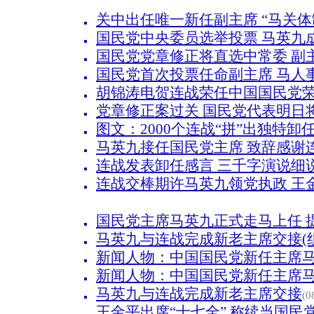
关中出任唯一新任副主席 “马关体
国民党中央委员选举投票 马英九
国民党党章修正将直选中常委 副
国民党首次投票任命副主席 马人
胡锦涛电贺连战荣任中国国民党
党章修正案过关 国民党代表明日
图文：2000个连战“拼”出独特卸
马英九接任国民党主席 致辞感谢
连战发表卸任感言 三千字演说细说
连战交棒期许马英九领党执政 王
国民党主席马英九正式走马上任 
马英九与连战完成新老主席交接(
新闻人物：中国国民党新任主席马
新闻人物：中国国民党新任主席马
马英九与连战完成新老主席交接
(0
王金平出席“十七全” 称续当国民