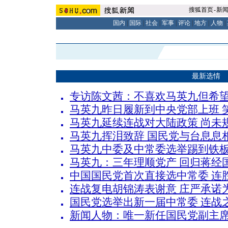
搜狐首页
-
新
国内
|
国际
|
社会
|
军事
|
评论
|
地方
|
人物
|
最新选情
专访陈文茜：不喜欢马英九但希
马英九昨日履新到中央党部上班 
马英九延续连战对大陆政策 尚未规
马英九挥泪致辞 国民党与台息息
马英九中委及中常委选举踢到铁板 
马英九：三年理顺党产 回归蒋经
中国国民党首次直接选中常委 连胜
连战复电胡锦涛表谢意 庄严承诺
国民党选举出新一届中常委 连战之
新闻人物：唯一新任国民党副主席