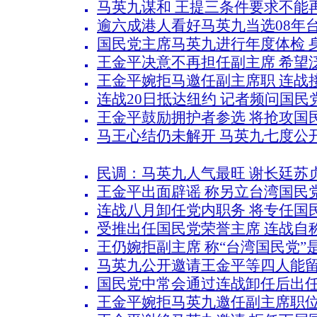
马英九谋和 王提三条件要求不能再
逾六成港人看好马英九当选08年
国民党主席马英九进行年度体检 
王金平决意不再担任副主席 希望
王金平婉拒马邀任副主席职 连战
连战20日抵达纽约 记者频问国民
王金平鼓励拥护者参选 将抢攻国
马王心结仍未解开 马英九七度公
民调：马英九人气最旺 谢长廷苏
王金平出面辟谣 称另立台湾国民
连战八月卸任党内职务 将专任国
受推出任国民党荣誉主席 连战自
王仍婉拒副主席 称“台湾国民党”
马英九公开邀请王金平等四人能留
国民党中常会通过连战卸任后出
王金平婉拒马英九邀任副主席职位