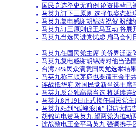
国民党选举史无前例 论资排辈已
马英九订下三原则 选择低姿态处
马英九复电感谢胡锦涛祝贺 盼继
马英九订三原则促王马互动 将展
马英九当选民进党忧虑 扁马会何
马英九任国民党主席 美侨界泛蓝
马英九复电感谢胡锦涛对他当选
台湾74%民众满意国民党选举结果
马英九称三顾茅庐也要请王金平
连战抵华府 对国民党新当选主席
马英九反台独高票当选 将延续连
马英九8月19日正式接任国民党主
马英九站到“孤峰浪顶” 拟访大陆
胡锦涛电贺马英九 望两党为推动
连战致电王金平马英九 强调携手