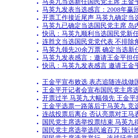
马英九当选新任国民党主席 王金
马英九发表当选感言：2008年赢回
开票工作接近尾声 马英九确定当
马英九已确定当选国民党主席 岛
快讯：马英九顺利当选国民党新
连胜文当选国民党党代表 不排除
马英九领先20余万票 确定当选新
马英九发表感言：邀请王金平担
快讯：马英九发表感言 邀请王金
王金平宣布败选 表态追随连战做
王金平开记者会宣布国民党主席
开票过半 马英九大幅领先 王金平
王金平选票一路落后于马英九 竞
连战投票后离台 否认亮票对王马
国民党主席选举投票结束 马英九
国民党主席选举选民逾百万 预计