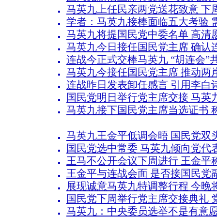
马英九上任民亲两党送花致意 下
学者：马英九接棒面临五大考验 
马英九将提国民党中委名单 高清
马英九今日接任国民党主席 确认
连战今正式交棒马英九 “胡连会”
马英九今接任国民党主席 推动两
连战昨日发表卸任感言 引用李白
国民党明日举行党主席交接 马英
马英九接下国民党主席当选证书 
马英九王金平低调会晤 国民党双
国民党选中常委 马英九倾向党代表
王马不公开会议下周进行 王金平
王金平与连战会面 是否接国民党
展现诚意马英九特调整行程 今晚
国民党下周举行党主席交接典礼 
马英九：中央委员选举不是有意