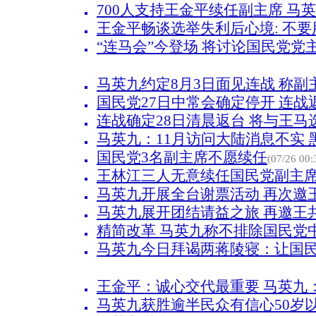
700人支持王金平续任副主席 马
王金平畅谈选举失利后心境: 不
“连马会”今登场 将讨论国民党党
马英九约定8月3日面见连战 称副
国民党27日中常会确定停开 连战
连战确定28日清晨返台 将与王马
马英九：11月访问大陆消息不实 
国民党3名副主席不愿续任
(07/26 00:
王林江三人无意续任国民党副主席
马英九开展全台谢票活动 再次邀
马英九展开团结请益之旅 再邀王共
精简改革 马英九称不排除国民党
马英九今日拜谒两蒋陵寝：让国
王金平：诚心交代最重要 马英九
马英九获胜逾半民众有信心50岁