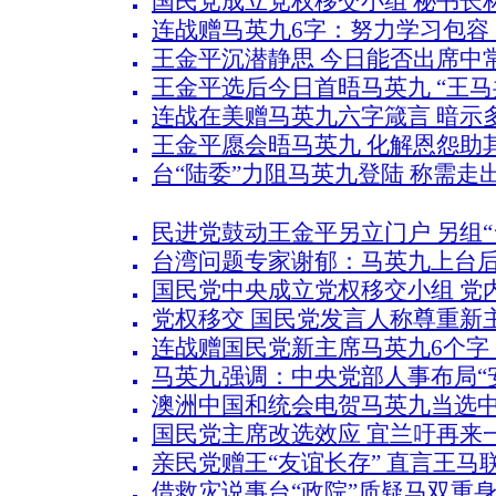
国民党成立党权移交小组 秘书长
连战赠马英九6字：努力学习包容
王金平沉潜静思 今日能否出席中
王金平选后今日首晤马英九 “王马
连战在美赠马英九六字箴言 暗示
王金平愿会晤马英九 化解恩怨助
台“陆委”力阻马英九登陆 称需走
民进党鼓动王金平另立门户 另组“
台湾问题专家谢郁：马英九上台
国民党中央成立党权移交小组 党
党权移交 国民党发言人称尊重新
连战赠国民党新主席马英九6个字
马英九强调：中央党部人事布局“
澳洲中国和统会电贺马英九当选
国民党主席改选效应 宜兰吁再来
亲民党赠王“友谊长存” 直言王马
借救灾说事台“政院”质疑马双重