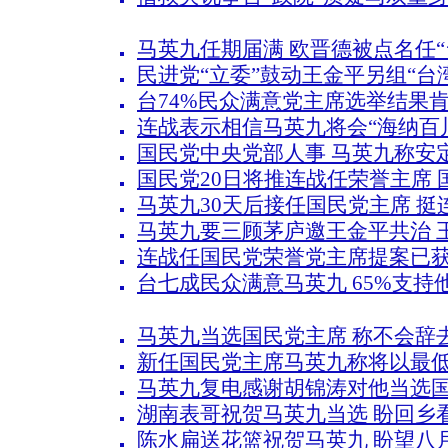
马英九任期届满 欧晋德被点名任“
民进党“立委”鼓动王金平另组“台
台74%民众满意党主席选举结果
连战表示相信马英九将会“海纳百
国民党中央党部人事 马英九称安
国民党20日将推连战任荣誉主席 
马英九30天后接任国民党主席 挺
马英九要三顾茅庐邀王金平共治 
连战任国民党荣誉党主席提案已获
台七成民众满意马英九 65%支持
马英九当选国民党主席 称不会辞
新任国民党主席马英九称将以最
马英九复电感谢胡锦涛对他当选
湖南表哥祝贺马英九当选 盼回乡看
陈水扁送花篮祝贺马英九 盼望八月