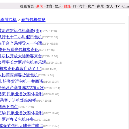
搜狐首页
-
新闻
-
体育
-
娱乐
-
财经
-
IT
-
汽车
-
房产
-
家居
-
女人
-
TV
-
Chi
6春节包机
>
春节包机信息
两岸货运包机商谈(图)
(02/22 11:59)
试行七十二小时假日包机
(02/17 20:26)
在于台当局领导人一句话
(02/14 05:59)
尽快开放观光包机常态化
(02/10 17:46)
并尽快开放大陆游客来台
(02/10 15:56)
会理事长对两岸包机表乐观
(02/09 10:14)
机常态化真该启动了！”
(02/08 15:31)
快协商两岸客货运包机
(02/08 14:51)
机 盼客货运包机一并商谈
(02/08 13:37)
民及台商眷属27276人次
(02/08 10:14)
结束 民航业首次整体盈利
(02/08 01:03)
 乘客走进机场航站楼
(02/07 20:51)
顺利画下句点
(02/07 16:59)
完毕 民航业首次整体盈利
(02/07 16:42)
6年两岸春节包机任务
(02/07 16:23)
海成春节包机大陆最忙航点
(02/07 15:55)