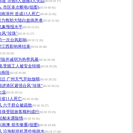
坡 导致8人遇难4人失踪
(05/19 01:17)
 市区多次断电(组图)
(05/19 00:45)
南漳州 造成13人死亡
(05/18 22:45)
接力救助大陆白血病患者
(05/18 22:43)
气象预报水平
(05/18 22:01)
风“珍珠”
(05/18 21:57)
的一次台风影响
(05/18 21:26)
对江西影响将结束
(05/18 20:38)
05/18 20:34)
登陆并减弱为热带风暴
(05/18 20:29)
8名受困工人被安全转移
(05/18 20:29)
路南段
(05/18 20:28)
而过 广州天气开始放晴
(05/18 20:23)
进港区避强台风“珍珠”
(05/18 20:21)
企业
(05/18 20:12)
省11人死亡
(05/18 19:38)
风 六千群众被疏散
(05/18 19:27)
珍珠受阻旅客顺利成行
(05/18 19:19)
籍船舶未遇险情
(05/18 19:16)
南澳 损失惨重(组图)
(05/18 18:49)
风 沿海航班机票价格跳水
(05/18 17:50)