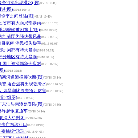
条河流出现洪水(图)
(05/18 10:41)
过(图)
(05/18 10:41)
和饶平之间登陆(图)
(05/18 10:40)
 七省市有大雨局部暴雨
(05/18 10:28)
州46艘船被困东山(图)
(05/18 09:47)
境内 减弱为强热带风暴
(05/18 09:17)
满目疮痍 渔民损失惨重
(05/18 09:03)
登陆 局部有特大暴雨
(05/18 08:35)
 部分地区有特大暴雨
(05/18 08:35)
组 国土资源部急令应对
(05/18 07:47)
图)
(05/18 05:18)
离河道遭拦腰吹断(图)
(05/18 05:14)
预警 甬台温将出现强降水
(05/18 04:53)
人 风暴潮比原先预计厉害
(05/18 04:39)
陆(组图)
(05/18 04:36)
东汕头南澳岛登陆(图)
(05/18 04:36)
路昨起恢复通车
(05/18 04:14)
取消大桥封闭
(05/18 04:08)
袭击广东珠江口
(05/18 04:07)
夜捕捉“珍珠”
(05/18 04:05)