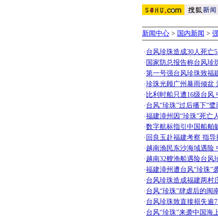
新闻中心
>
国内新闻
>
·
台风珍珠造成30人死亡5
·
国家防总报告称台风珍珠
·
第一号强台风珍珠致福建
·
珍珠光顾广州暴雨倾盆
·
比利时船只遭16级台风 
·
台风“珍珠”过后播下“鹭
·
福建漳州因“珍珠”死亡人
·
数字航标指引中国船舶躲
·
回良玉赴福建考察 指
·
越南渔民东沙海域遇险 
·
越南32艘渔船遇险台风
·
福建漳州遭台风“珍珠”袭
·
台风珍珠造成福建两村庄
·
台风“珍珠”肆虐后的闽
·
台风珍珠致直接损失逾7
·
台风“珍珠”来袭中国海上