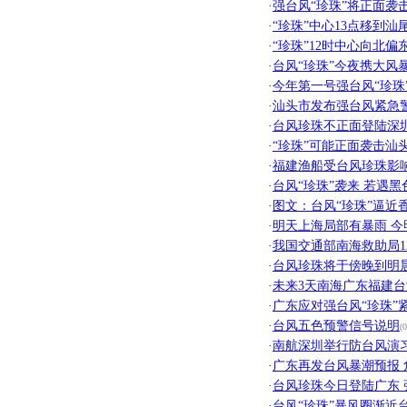
·
强台风“珍珠”将正面袭
·
“珍珠”中心13点移到汕
·
“珍珠”12时中心向北偏
·
台风“珍珠”今夜携大风
·
今年第一号强台风“珍珠
·
汕头市发布强台风紧急
·
台风珍珠不正面登陆深
·
“珍珠”可能正面袭击汕
·
福建渔船受台风珍珠影响
·
台风“珍珠”袭来 若遇
·
图文：台风“珍珠”逼近香
·
明天上海局部有暴雨 
·
我国交通部南海救助局1
·
台风珍珠将于傍晚到明
·
未来3天南海广东福建台
·
广东应对强台风“珍珠”
·
台风五色预警信号说明
(
·
南航深圳举行防台风演
·
广东再发台风暴潮预报 危
·
台风珍珠今日登陆广东
·
台风“珍珠”暴风圈渐近