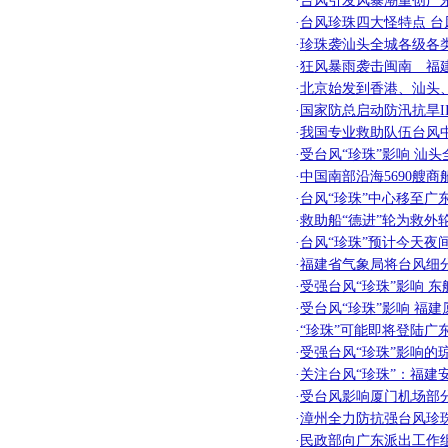
·
台风引发风暴潮重创广东
·
台风珍珠四大怪特点 台
·
珍珠袭汕头全城各级各
·
狂风暴雨袭击闽南 福建
·
北京始发到香港、汕头
·
国家防总启动防汛抗旱I
·
我国专业救助队伍台风
·
受台风“珍珠”影响 汕
·
中国南部沿海5690艘
·
台风“珍珠”中心移至广
·
救助船“德进”轮为救外轮
·
台风“珍珠”预计今天夜
·
福建省气象局将台风细
·
受强台风“珍珠”影响 
·
受台风“珍珠”影响 福
·
“珍珠”可能即将登陆广
·
受强台风“珍珠”影响的
·
关注台风“珍珠”：福建安
·
受台风影响厦门机场部
·
漳州全力防抗强台风珍珠
·
民政部向广东派出工作