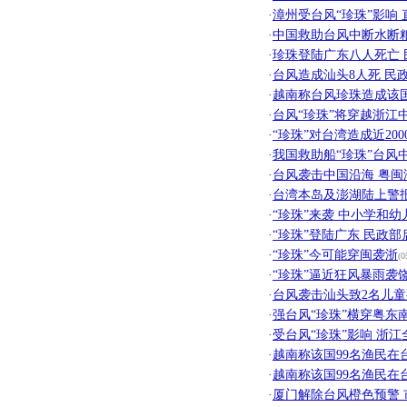
·
漳州受台风“珍珠”影响 
·
中国救助台风中断水断
·
珍珠登陆广东八人死亡
·
台风造成汕头8人死 民
·
越南称台风珍珠造成该国
·
台风“珍珠”将穿越浙江
·
“珍珠”对台湾造成近20
·
我国救助船“珍珠”台风
·
台风袭击中国沿海 粤闽
·
台湾本岛及澎湖陆上警
·
“珍珠”来袭 中小学和
·
“珍珠”登陆广东 民政
·
“珍珠”今可能穿闽袭浙
(0
·
“珍珠”逼近狂风暴雨袭
·
台风袭击汕头致2名儿童
·
强台风“珍珠”横穿粤东南
·
受台风“珍珠”影响 浙
·
越南称该国99名渔民在
·
越南称该国99名渔民在
·
厦门解除台风橙色预警