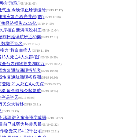
网抗“珍珠”
(05/19 21:03)
低气压 今晚停止珍珠编号
(05/19 17:17)
南澳抗灾复产秩序井然(图)
(05/19 17:08)
接经济损失25.59亿
(05/19 14:59)
一水库擅自泄洪淹没村庄
(05/19 12:04)
场昨日延误航班近80架
(05/19 12:01)
数增至15名
(05/19 11:57)
“接力”救白血病人
(05/19 11:19)
15人死亡4人失踪(图)
(05/19 10:59)
全台农作物损失2000万
(05/19 10:51)
航线恢复通航涌现搭船客
(05/19 10:30)
航线恢复通航涌现搭客潮
(05/19 10:30)
登陆 21人死亡4人失踪
(05/19 09:27)
平稳 厦金航线今起复航
(05/19 08:45)
校停课半天
(05/19 08:08)
百万民众大转移
(05/19 05:31)
？
(05/19 03:43)
警 珍珠进入东海强度减弱
(05/19 03:42)
 目前已减弱为热带风暴
(05/19 03:32)
作物受灾154.12千公顷
(05/19 02:51)