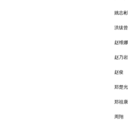
姚志彬
洪绂曾
赵维娜
赵乃岩
赵俊
郑楚光
郑祖康
周翔