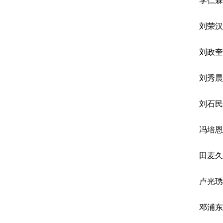
李仁霖
刘荣汉
刘政奎
刘秀晨
刘石民
冯培恩
田麦久
卢光琇
邓浦东