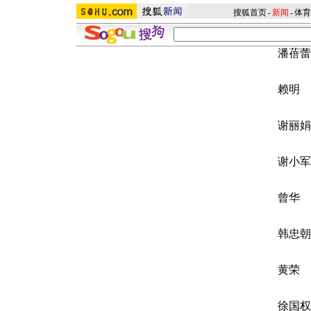
搜狐首页
-
新闻
-
体育
潘蓓蕾
赖明
谢丽娟
谢小军
曾华
韩忠朝
黄荣
徐国权