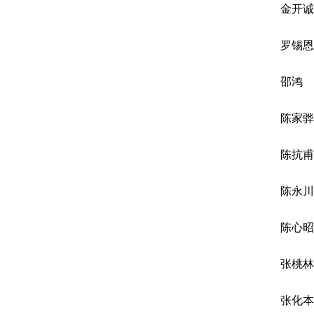
金开诚
罗锡恩
邵鸿
陈家骅
陈抗甫
陈永川
陈心昭
张桃林
张化本