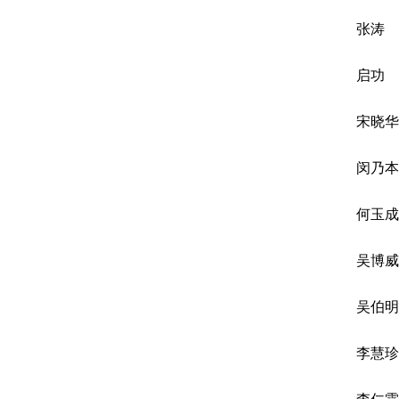
张涛
启功
宋晓华
闵乃本
何玉成
吴博威
吴伯明
李慧珍