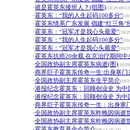
·
谁是霍英东接班人？(组图)
(10/29 09:53
·
霍英东：“我的人生起码100多分”
(10
·
霍英东情系广东发展 倡建“红三角”
·
霍英东：“冠军才是我心头最爱”
(10/2
·
霍英东：“我的人生起码100多分”
(10
·
霍英东：“冠军才是我心头最爱”
(10/2
·
霍英东抗癌20余载 在京治疗期间
·
全国政协副主席霍英东病逝(图)
(10/29
·
商界巨子霍英东传奇一生:出身寒门
·
全国政协副主席霍英东生平简介
(10/2
·
港报纪念霍英东：回顾创业史 为中
·
港报纪念霍英东：回顾创业史 为中
·
商界巨子霍英东传奇一生：出身寒
·
全国政协副主席霍英东昨晚因病逝世
·
全国政协副主席霍英东昨晚因病逝世
·
霍英东教育基金会简介
(08/14 16:24)