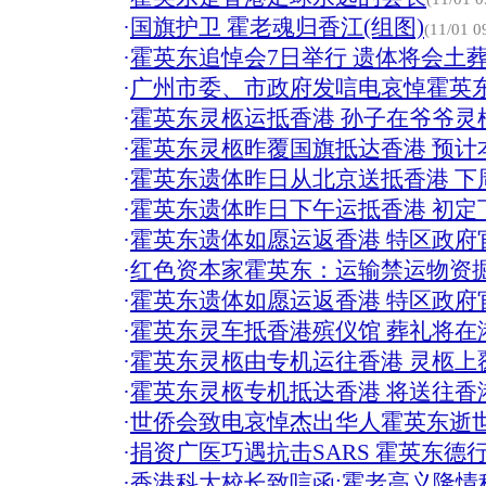
·
国旗护卫 霍老魂归香江(组图)
(11/01 0
·
霍英东追悼会7日举行 遗体将会土
·
广州市委、市政府发唁电哀悼霍英
·
霍英东灵柩运抵香港 孙子在爷爷灵柩
·
霍英东灵柩昨覆国旗抵达香港 预计
·
霍英东遗体昨日从北京送抵香港 下
·
霍英东遗体昨日下午运抵香港 初定下
·
霍英东遗体如愿运返香港 特区政府
·
红色资本家霍英东：运输禁运物资
·
霍英东遗体如愿运返香港 特区政府
·
霍英东灵车抵香港殡仪馆 葬礼将在港
·
霍英东灵柩由专机运往香港 灵柩上覆
·
霍英东灵柩专机抵达香港 将送往香港
·
世侨会致电哀悼杰出华人霍英东逝
·
捐资广医巧遇抗击SARS 霍英东德
·
香港科大校长致唁函:霍老高义隆情