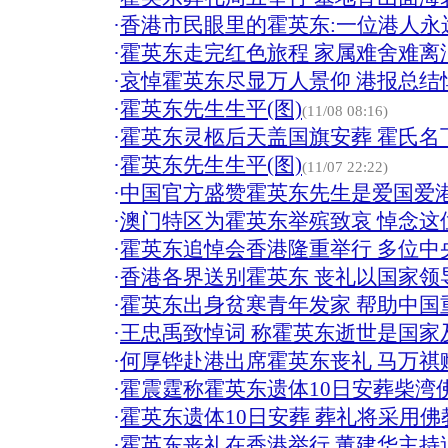
·
香港市民眼里的霍英东:一位港人永
·
霍英东走完红色旅程 家属难舍难离泪
·
哀悼霍英东尽显万人景仰 港报总结
·
霍英东先生生平(图)
(11/08 08:16)
·
霍英东灵柩后天盖国旗安葬 霍氏名
·
霍英东先生生平(图)
(11/07 22:22)
·
中国官方盛赞霍英东先生是爱国爱
·
澳门特区为霍英东举殡致哀 悼念这
·
霍英东追悼会香港隆重举行 多位中
·
香港各界送别霍英东 丧礼以国家领
·
霍英东出身贫寒青年发家 帮助中国
·
王忠禹致悼词 称霍英东逝世是国家
·
何厚铧赴港出席霍英东丧礼 马万祺
·
霍震霆称霍英东遗体10日安葬柴湾佛
·
霍英东遗体10日安葬 葬礼将采用佛教
·
霍英东丧礼在香港举行 董建华主持追