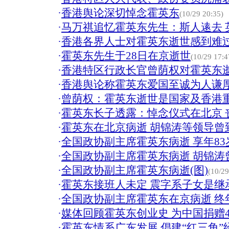
·
香港舆论深切悼念霍英东
(10/29 20:35)
·
马万祺追忆霍英东先生：斯人逺去 
·
香港各界人士对霍英东逝世感到难
·
霍英东先生于28日在京逝世
(10/29 17:4
·
香港特区行政长官曾荫权对霍英东
·
香港舆论称霍英东爱国至诚为人谦
·
曾荫权：霍英东逝世是国家及香港重
·
霍英东长子透露：悼念仪式在北京 
·
霍英东在北京病逝 胡锦涛等领导曾
·
全国政协副主席霍英东病逝 享年83
·
全国政协副主席霍英东病逝 胡锦涛
·
全国政协副主席霍英东病逝(图)
(10/29
·
霍英东接班人未定 震字系子女是继
·
全国政协副主席霍英东在京病逝 终年
·
媒体回顾霍英东创业史 为中国捐赠4
·
霍英东情系广东发展 倡建“红三角”