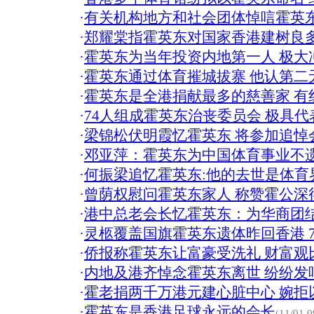
·
有关机构地方和社会团体悼唁霍英
·
郑耀棠指霍英东对国家香港建树良多
·
霍英东为当年投资内地第一人 极大
·
霍英东通过体育摧城拔寨 他认第二
·
霍英东是全港捐献最多的慈善家 有
·
74人组成霍英东治丧委员会 极具代
·
梁锦松伏明霞忆霍英东 将参加追悼会
·
邓亚萍：霍英东为中国体育事业不
·
何振梁追忆霍英东:他的去世是体育
·
曾荫权慰问霍英东家人 称赞霍公深
·
港中总老会长忆霍英东：为华商团
·
灵柩覆盖国旗霍英东遗体昨回香港 7
·
侨报称霍英东让富豪受洗礼 财富观
·
内地及港齐悼念霍英东离世 纷纷发
·
霍老捐两千万港元建心脏中心 婉拒以
·
霍英东是香港足球永远的会长
(11/01 0