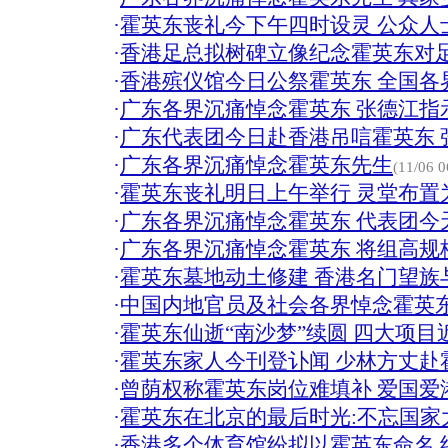
·
霍英东丧礼今下午四时设灵 公众人
·
香港足总拟树碑立像纪念霍英东对
·
香港殡仪馆今日公祭霍英东 全国各
·
广东各界沉痛悼念霍英东 张德江指
·
广东代表团今日赴香港吊唁霍英东 
·
广东各界沉痛悼念霍英东先生
(11/06 0
·
霍英东丧礼明日上午举行 灵堂布置
·
广东各界沉痛悼念霍英东 代表团今
·
广东各界沉痛悼念霍英东 将组高规
·
霍英东墓地动土修建 香港名门望族与
·
中国内地官员及社会各界悼念霍英
·
霍英东仙逝“南沙梦”续圆 四大项目
·
霍英东家人今刊登讣闻 少林方丈赴霍
·
曾荫权称霍英东岗位难填补 爱国爱
·
霍英东在北京的最后时光:不忘国家
·
香港多个体育馆纷拟以霍英东命名 纪