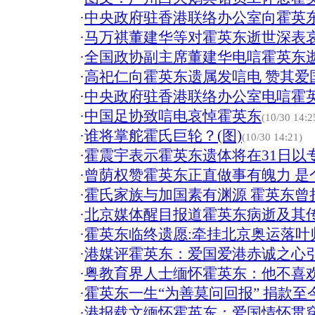
·
中央政府驻香港联络办公室向霍英
·
马万祺董建华等对霍英东逝世深表
·
全国政协副主席董建华电唁霍英东
·
高祀仁向霍英东遗属发唁电 赞其爱
·
中央政府驻香港联络办公室电唁霍
·
中国足协致唁电哀悼霍英东
(10/30 14:2
·
谁将掌舵霍氏巨轮？(图)
(10/30 14:21)
·
霍震宇表示霍英东遗体将在31日以专
·
曾荫权赞霍英东正直做事有魄力 是
·
霍氏家族与加国素有渊源 霍英东曾
·
北京媒体醒目报道霍英东病逝及其
·
霍英东临终遗愿:牵挂北京奥运落叶归
·
港媒评霍英东：爱国爱港赤诚之心引
·
粤教育界人士缅怀霍英东：他不喜
·
霍英东一生“为善莫问回报” 捐款至今
·
港报载文缅怀霍英东：爱国情怀贯