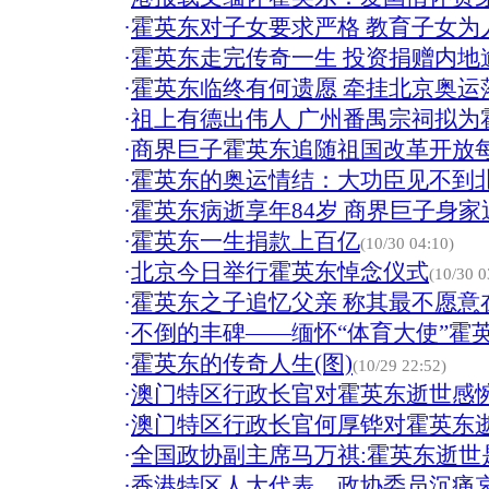
·
霍英东对子女要求严格 教育子女为
·
霍英东走完传奇一生 投资捐赠内地逾5
·
霍英东临终有何遗愿 牵挂北京奥运
·
祖上有德出伟人 广州番禺宗祠拟为
·
商界巨子霍英东追随祖国改革开放
·
霍英东的奥运情结：大功臣见不到
·
霍英东病逝享年84岁 商界巨子身家近3
·
霍英东一生捐款上百亿
(10/30 04:10)
·
北京今日举行霍英东悼念仪式
(10/30 0
·
霍英东之子追忆父亲 称其最不愿意
·
不倒的丰碑——缅怀“体育大使”霍英
·
霍英东的传奇人生(图)
(10/29 22:52)
·
澳门特区行政长官对霍英东逝世感惋
·
澳门特区行政长官何厚铧对霍英东
·
全国政协副主席马万祺:霍英东逝世
·
香港特区人大代表、政协委员沉痛