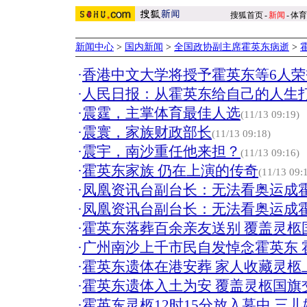
搜狐首页
-
新闻
-
体育
新闻中心
>
国内新闻
>
全国政协副主席霍英东病逝
>
·
香港中文大学将授予霍英东等6人
·
人民日报：从霍英东给自己的人生打
·
震霆，主掌体育最佳人选
(11/13 09:19)
·
震寰，家族财政部长
(11/13 09:18)
·
震宇，南沙重任他来担？
(11/13 09:16)
·
霍英东家族 仍在上演的传奇
(11/13 09:
·
凤凰资讯台副台长：无法看奥运成
·
凤凰资讯台副台长：无法看奥运成
·
霍英东落葬百余亲友送别 覆盖灵柩
·
广州南沙上千市民自发悼念霍英东 
·
霍英东遗体在港安葬 家人收藏灵柩上
·
霍英东遗体入土为安 覆盖灵柩国旗
·
霍英东灵柩12时15分放入墓中 三