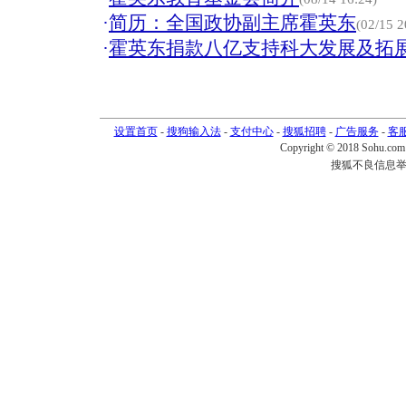
·
简历：全国政协副主席霍英东
(02/15 2
·
霍英东捐款八亿支持科大发展及拓展
设置首页
-
搜狗输入法
-
支付中心
-
搜狐招聘
-
广告服务
-
客
Copyright © 2018 Sohu.com I
搜狐不良信息