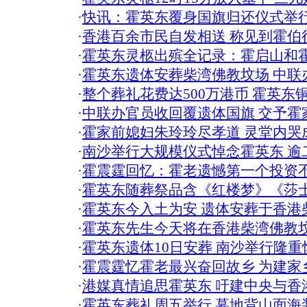
·
快讯：霍英东覆身国旗归还仪式举
·
香港百余市民自发相送 称见到霍伯
·
霍英东灵柩出殡全记录：霍启山和
·
霍英东遗体安葬柴湾佛教坟场 中联
·
整个葬礼花费达500万港币 霍英东
·
中联办官员收回覆遗体国旗 交予霍
·
霍家前媳妇朱玲玲尽孝道 灵堂内哭成
·
南沙举行大规模仪式悼念霍英东 逾
·
霍震霆回忆：霍老遗憾第一个投资
·
霍英东随葬祭品含《红楼梦》《莎
·
霍英东今入土为安 遗体安葬于香港
·
霍英东先生今天将在香港柴湾佛教坟
·
霍英东遗体10日安葬 南沙举行隆重
·
霍震霆忆霍老最兴奋回故乡 为建家
·
港媒真情追思霍英东 吁建中央与香
·
霍英东葬礼周五举行 墓地背山面海