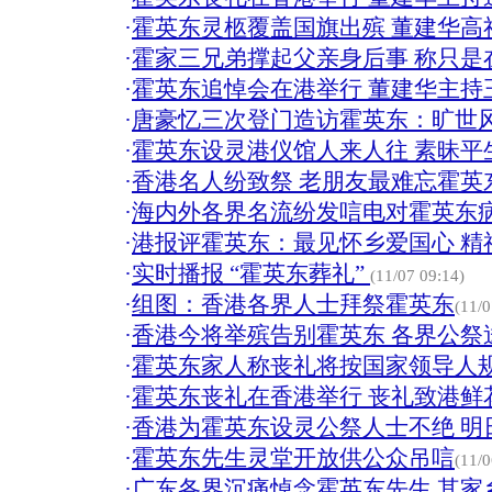
·
霍英东灵柩覆盖国旗出殡 董建华高
·
霍家三兄弟撑起父亲身后事 称只是
·
霍英东追悼会在港举行 董建华主持
·
唐豪忆三次登门造访霍英东：旷世
·
霍英东设灵港仪馆人来人往 素昧平生
·
香港名人纷致祭 老朋友最难忘霍英
·
海内外各界名流纷发唁电对霍英东病
·
港报评霍英东：最见怀乡爱国心 精
·
实时播报 “霍英东葬礼”
(11/07 09:14)
·
组图：香港各界人士拜祭霍英东
(11/0
·
香港今将举殡告别霍英东 各界公祭
·
霍英东家人称丧礼将按国家领导人规
·
霍英东丧礼在香港举行 丧礼致港鲜
·
香港为霍英东设灵公祭人士不绝 明
·
霍英东先生灵堂开放供公众吊唁
(11/0
·
广东各界沉痛悼念霍英东先生 其家