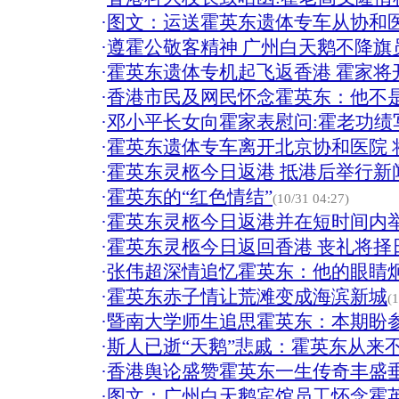
·
图文：运送霍英东遗体专车从协和
·
遵霍公敬客精神 广州白天鹅不降旗
·
霍英东遗体专机起飞返香港 霍家将
·
香港市民及网民怀念霍英东：他不是
·
邓小平长女向霍家表慰问:霍老功绩
·
霍英东遗体专车离开北京协和医院 
·
霍英东灵柩今日返港 抵港后举行新闻
·
霍英东的“红色情结”
(10/31 04:27)
·
霍英东灵柩今日返港并在短时间内
·
霍英东灵柩今日返回香港 丧礼将择
·
张伟超深情追忆霍英东：他的眼睛
·
霍英东赤子情让荒滩变成海滨新城
(
·
暨南大学师生追思霍英东：本期盼
·
斯人已逝“天鹅”悲戚：霍英东从来
·
香港舆论盛赞霍英东一生传奇丰盛
·
图文：广州白天鹅宾馆员工怀念霍