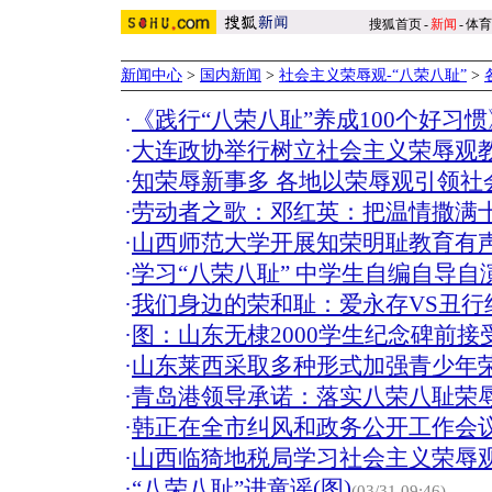
搜狐首页
-
新闻
-
体育
新闻中心
>
国内新闻
>
社会主义荣辱观-“八荣八耻”
>
·
《践行“八荣八耻”养成100个好习
·
大连政协举行树立社会主义荣辱观
·
知荣辱新事多 各地以荣辱观引领社
·
劳动者之歌：邓红英：把温情撒满
·
山西师范大学开展知荣明耻教育有
·
学习“八荣八耻” 中学生自编自导自
·
我们身边的荣和耻：爱永存VS丑行
·
图：山东无棣2000学生纪念碑前接
·
山东莱西采取多种形式加强青少年
·
青岛港领导承诺：落实八荣八耻荣
·
韩正在全市纠风和政务公开工作会
·
山西临猗地税局学习社会主义荣辱
·
“八荣八耻”进童谣(图)
(03/31 09:46)