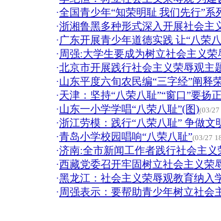
·
全国青少年“知荣明耻 我们先行”系
·
浙湘鲁黑多种形式深入开展社会主
·
广东开展青少年道德实践 让“八荣八
·
周强:大学生要成为树立社会主义荣
·
北京市开展践行社会主义荣辱观主
·
山东平度六旬农民编“三字经”阐释
·
天津：坚持“八荣八耻”“窗口”要扬
·
山东一小学学唱“八荣八耻”(图)
(03/27
·
浙江劳模：践行“八荣八耻” 争做文
·
青岛小学校园唱响“八荣八耻”
(03/27 1
·
济南:全市新闻工作者践行社会主义
·
西藏党委召开牢固树立社会主义荣
·
黑龙江：社会主义荣辱观教育纳入
·
周强表示：要帮助青少年树立社会