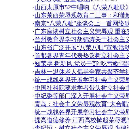
·
山西太原市52中唱响《八荣八耻歌》
·
山东莱西荣辱观教育二三事：和谐
·
南京“八荣八耻”座谈会上一首网络
·
广东座谈树立社会主义荣辱观 重在
·
兰州教育界学习胡锦涛关于社会主
·
山东省广泛开展“八荣八耻”宣教活
·
首都各界青年代表热议树立社会主
·
知荣辱 树新风:党员干部“吃亏歌”
·
吉林一退休老人倡导全家共聚齐学
·
统一战线各界开展学习社会主义荣
·
中国社科院要求学者带头树立社会
·
中纪委等部门深入开展社会主义荣
·
青岛：社会主义荣辱观教育“大合唱
·
统一战线各界开展学习社会主义荣
·
提高道德修养 江西高校掀起荣辱观
·
李纪恒：树立社会主义荣辱观 为建