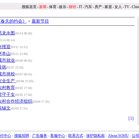
搜狐首页
-
新闻
-
体育
-
娱乐
-
财经
-
IT
-
汽车
-
房产
-
家居
-
女人
-
TV
-
Chi
《春天的约会》
>
最新节目
话龙永图
(03/14 08:30)
03/14 08:14)
张维迎
(03/11 15:11)
赵本山
(03/11 13:49)
城市就业
(03/09 09:05)
看病
(03/07 22:56)
城市择校
(03/07 09:45)
安全生产
(03/06 21:03)
农村教育
(03/05 17:56)
留守子女
(03/05 17:50)
农村合作经济组织
(03/04 17:35)
陈锡文
(03/03 17:51)
[1]
付中心
-
搜狐招聘
-
广告服务
-
客服中心
-
联系方式
-
保护隐私权
-
About SOHU
-
公