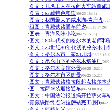
·
图文：几名工人在拉萨火车站前施
·
图表：西藏特色餐饮
(06/25 18:41)
·
图表：我国最大的咸水湖-青海湖
(06/
·
组图：青藏铁路通车前夕
(06/25 17:26)
·
图表：青海风味小吃
(06/25 16:44)
·
图文：80年代初的格尔木的老师和
·
图文：20世纪80年代初的格尔木市
·
图文：格尔木市一家幼儿园
(06/25 15:2
·
图文：昆仑山下的格尔木炼油厂
(06/2
·
图文：格尔木宾馆外景
(06/25 15:21)
·
图文：格尔木市区街景
(06/25 15:21)
·
图文：青藏铁路格拉段起点格尔木
·
图：拉萨盛装迎接通车
(06/24 00:05)
·
图文：中国法治报道揭开拉萨火车
·
青藏铁路终点站拉萨站完工(图)
(06/21
·
图文：西藏风光
(06/20 18:18)