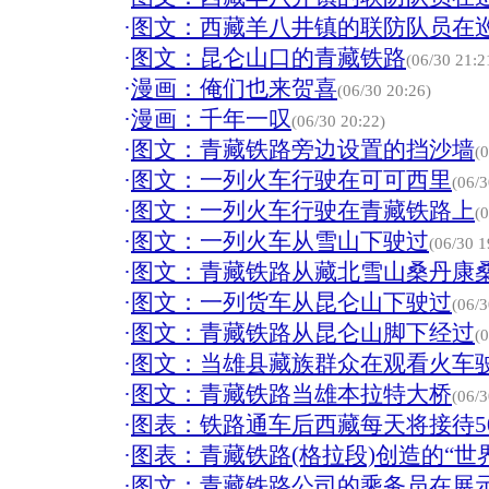
·
图文：西藏羊八井镇的联防队员在
·
图文：昆仑山口的青藏铁路
(06/30 21:2
·
漫画：俺们也来贺喜
(06/30 20:26)
·
漫画：千年一叹
(06/30 20:22)
·
图文：青藏铁路旁边设置的挡沙墙
(
·
图文：一列火车行驶在可可西里
(06/3
·
图文：一列火车行驶在青藏铁路上
(
·
图文：一列火车从雪山下驶过
(06/30 1
·
图文：青藏铁路从藏北雪山桑丹康
·
图文：一列货车从昆仑山下驶过
(06/3
·
图文：青藏铁路从昆仑山脚下经过
(
·
图文：当雄县藏族群众在观看火车
·
图文：青藏铁路当雄本拉特大桥
(06/3
·
图表：铁路通车后西藏每天将接待500
·
图表：青藏铁路(格拉段)创造的“世
·
图文：青藏铁路公司的乘务员在展