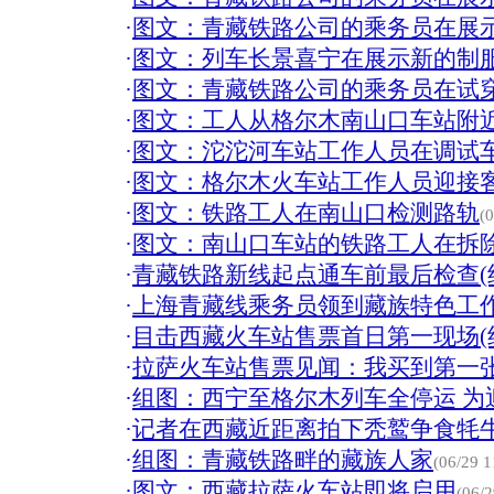
·
图文：青藏铁路公司的乘务员在展
·
图文：列车长景喜宁在展示新的制
·
图文：青藏铁路公司的乘务员在试
·
图文：工人从格尔木南山口车站附
·
图文：沱沱河车站工作人员在调试
·
图文：格尔木火车站工作人员迎接
·
图文：铁路工人在南山口检测路轨
(
·
图文：南山口车站的铁路工人在拆
·
青藏铁路新线起点通车前最后检查(
·
上海青藏线乘务员领到藏族特色工作
·
目击西藏火车站售票首日第一现场(
·
拉萨火车站售票见闻：我买到第一张
·
组图：西宁至格尔木列车全停运 为
·
记者在西藏近距离拍下秃鹫争食牦牛
·
组图：青藏铁路畔的藏族人家
(06/29 1
·
图文：西藏拉萨火车站即将启用
(06/2