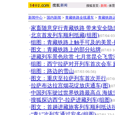
搜狐首页
-
新闻
-
体育
新闻中心
>
国内新闻
>
青藏铁路全线通车
>
青藏铁路
·
家畜随意穿行青藏铁路 带来安全隐患
·
北京首发列车顺利抵藏(组图)
(07/04 03
·
组图：青藏铁路上触手可及的美景-
·
图文：青藏铁路上的部分站牌
(07/03 1
·
进藏列车景色欣赏 七月赏昆仑飞雪
·
组图：西宁拉萨对开列车首次会车 
·
组图：路边的雪山
(07/03 06:56)
·
图文：重庆至拉萨列车首次开行
(07/0
·
拉萨布达拉宫烟花绽放庆通车(图)
(07
·
中国列车驶过世界铁路最高点 海拔50
·
搜狐探访西宁-拉萨进藏列车(组图)
(
·
图文：首趟进藏旅客列车顺利抵达
·
“青1”次列车通过安多(组图)
(07/01 22:1