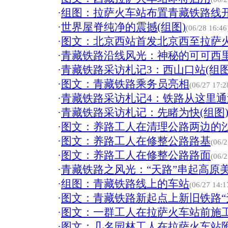
·
组图：拉萨火车站布置青藏铁路线
·
世界屋脊纯净的震撼(组图)
(06/28 16:46
·
图文：北京西站首发北京西至拉萨
·
青藏铁路沿线风光：神秘的可可西里
·
青藏铁路采访札记3：西山口站(组图
·
图文：青藏铁路乘务员亮相
(06/27 17:2
·
青藏铁路采访札记4：铁路从这里通过
·
青藏铁路采访札记：先睹为快(组图
·
图文：养路工人在清理公路两边的
·
图文：养路工人在修整公路路基
(06/2
·
图文：养路工人在修整公路路面
(06/2
·
青藏铁路之风光：“天路”串起高原美
·
组图：青藏铁路线上的车站
(06/27 14:1
·
图文：青藏铁路新起点上新旧铁路“
·
图文：一群工人在拉萨火车站前施
·
图文：几名园林工人在拉萨火车站