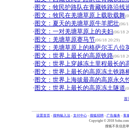
·
图文：牧民护路队在青藏铁路沿线
·
图文：牧民在羌塘草原上载歌载舞
(
·
图文：夏天的羌塘草原牛羊肥壮
(06/1
·
图文：一对羌塘草原上的夫妇
(06/18 2
·
图文：羌塘草原赛马节
(06/18 20:29)
·
图文：羌塘草原上的格萨尔王八位
·
图文：世界上最长的高原铁路
(06/18 2
·
图文：世界上穿越冻土里程最长的
·
图文：世界上最长的高原冻土铁路
·
图文：世界上海拔最高的高原永久
·
图文：世界上最长的高原冻土隧道
(
首
设置首页
-
搜狗输入法
-
支付中心
-
搜狐招聘
-
广告服务
-
客
Copyright © 2018 Sohu.com I
搜狐不良信息