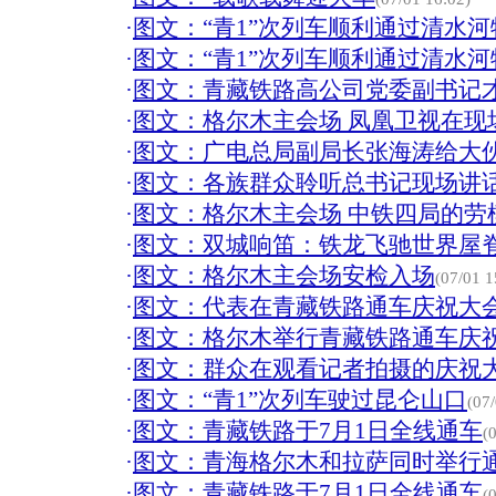
·
图文：“青1”次列车顺利通过清水
·
图文：“青1”次列车顺利通过清水
·
图文：青藏铁路高公司党委副书记
·
图文：格尔木主会场 凤凰卫视在现
·
图文：广电总局副局长张海涛给大
·
图文：各族群众聆听总书记现场讲
·
图文：格尔木主会场 中铁四局的劳
·
图文：双城响笛：铁龙飞驰世界屋
·
图文：格尔木主会场安检入场
(07/01 1
·
图文：代表在青藏铁路通车庆祝大
·
图文：格尔木举行青藏铁路通车庆
·
图文：群众在观看记者拍摄的庆祝
·
图文：“青1”次列车驶过昆仑山口
(07
·
图文：青藏铁路于7月1日全线通车
(
·
图文：青海格尔木和拉萨同时举行
·
图文：青藏铁路于7月1日全线通车
(