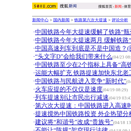
搜狐首页
-
新闻
-
体育
新闻中心
>
国内新闻
>
铁路第六次大提速
>
评论分析
·
中国铁路今年大提速缓解了铁路“瓶
·
中国铁路今年大提速两月 缓解铁路“
·
中国高速列车到底是不是中国造？(
·
“头文字D”会给我们带来什么
(04/23 08
·
中国铁路至少在2个指标上具备“高
·
运能大幅扩充 铁路提速加快东北老
·
中国铁路与民航进入竞争“新时代”
(0
·
火车应提的不仅仅是速度
(04/19 08:29)
·
列车提速别让市民出行减速
(04/19 03:4
·
第六次大提速：中国铁路进入高速
·
提速搅热中国铁路投资 外企热望分杯
·
建议将“和谐号”改成“贵族号”
(04/18 13
·
不能让“陈规”架空现行法律
(04/18 08:1