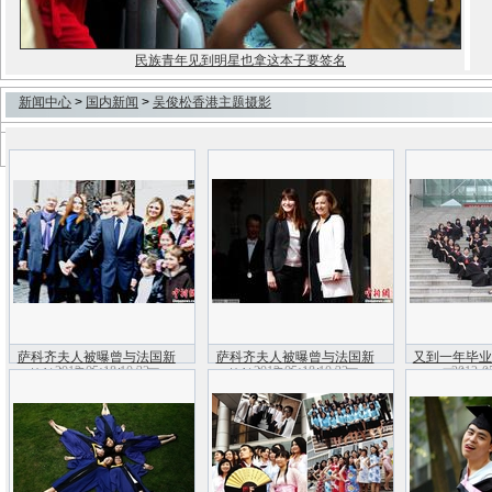
民族青年见到明星也拿这本子要签名
1
2
3
4
新闻中心
>
国内新闻
>
吴俊松香港主题摄影
萨科齐夫人被曝曾与法国新
萨科齐夫人被曝曾与法国新
又到一年毕业
2012-05-18 10:33
2012-05-18 10:33
2012-0
外长有“露水情缘”(组图)
外长有“露水情缘”(组图)
不疯狂怎