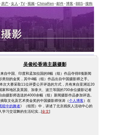
-
房产
-
女人
-
TV
-
视频
-
ChinaRen
-
邮件
-
博客
-
BBS
-
搜狗
吴俊松香港主题摄影
自中国、印度和孟加拉国的8幅（组）作品夺得8项新闻
影类别的金奖，其中4幅（组）作品出自中国摄影师之手。
次大赛采取11位评委公开评选的方式，共有来自亚洲近20
国家和地区及英国、加拿大、波兰等国的700余位摄影记者
自由摄影师选送的4000余幅（组）新闻摄影作品参加评选。
取文化及艺术类金奖的中国摄影师张涛（
个人博客
）在
黑暗中的舞者
》（组照）中，讲述了北京残疾人活动中心的
人学习交谊舞的生活纪实...[
全文
]