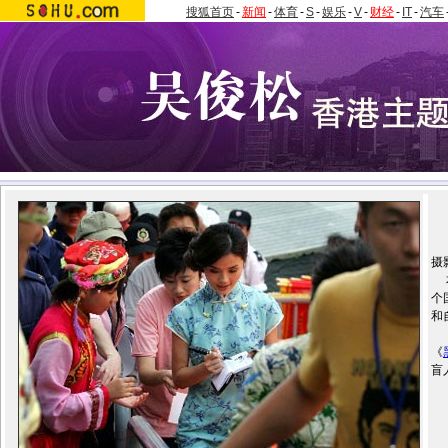
搜狐首页
-
新闻
-
体育
-
S
-
娱乐
-
V
-
财经
-
IT
-
汽车
来
摄
本
个
和
摘
《
盲