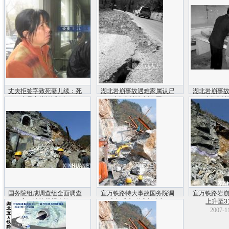
2007-12-04 20:10
2007-11-30 21:27
2007-1
丈夫拒签字致死妻儿续：死
湖北岩崩事故遇难家属认尸
湖北岩崩事
者母亲拟起诉女婿
对鉴定结论存疑(图)
对鉴定结
2007-11-26 07:33
2007-11-26 03:32
2007-1
国务院组成调查组全面调查
宜万铁路特大事故国务院调
宜万铁路岩
宜万铁路坍塌事故
查组成立 邀高检参与
上升至3
2007-11-25 17:29
2007-11-25 16:51
2007-1