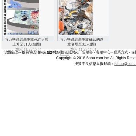
宜万铁路岩崩事故死亡人数
宜万铁路岩崩事故确认的遇
上升至31人(组图)
难者增至31人(图)
2007-11-25 15:44
2007-11-25 11:01
设置首页
-
搜狗输入法
-
支付中心
-
搜狐招聘
-
广告服务
-
客服中心
-
联系方式
-
保
首页
上一页
下一页
末页
1/2
转到
页
Go
Copyright © 2018 Sohu.com Inc. All Rights Rese
搜狐不良信息举报邮箱：
jubao@conta