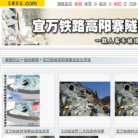
搜狐首页
-
新闻
-
体育
-
S
-
娱乐
-
V
-
财经
-
IT
-
汽车
新闻中心
>
国内新闻
>
宜万铁路高阳寨隧道发生滑坡
宜万铁路坍塌事故现场清理
318国道野三关段因坍塌事
宜万铁路特
结束 遇难人数达35人
故中断 即将恢复通车
人数上升至