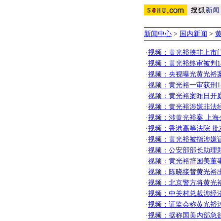
新闻中心
>
国内新闻
>
·
视频：黄光裕挟非上市
·
视频：黄光裕终审被判1
·
视频：央视曝光黄光裕
·
视频：黄光裕一审获刑14
·
视频：黄光裕案昨日开
·
视频：黄光裕涉嫌非法
·
视频：涉黄光裕案 上
·
视频：香港高等法院 批
·
视频：黄光裕被指涉嫌证
·
视频：公安部部长助理
·
视频：黄光裕辞国美董事
·
视频：陈晓接替黄光裕
·
视频：北京警方将黄光
·
视频：中关村总裁涉经
·
视频：证监会称黄光裕
·
视频：据称国美内部急