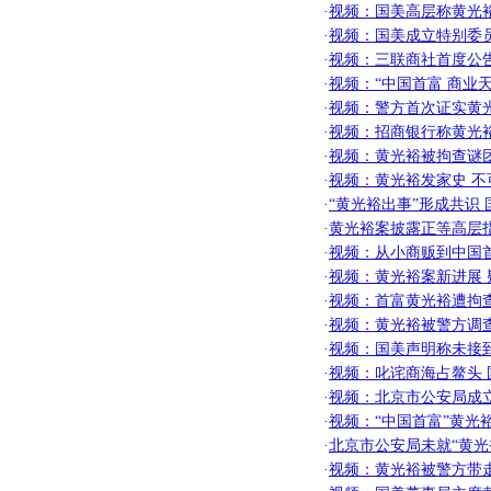
·
视频：国美高层称黄光
·
视频：国美成立特别委
·
视频：三联商社首度公
·
视频：“中国首富 商业
·
视频：警方首次证实黄
·
视频：招商银行称黄光
·
视频：黄光裕被拘查谜
·
视频：黄光裕发家史 
·
“黄光裕出事”形成共识
·
黄光裕案披露正等高层指
·
视频：从小商贩到中国
·
视频：黄光裕案新进展
·
视频：首富黄光裕遭拘
·
视频：黄光裕被警方调
·
视频：国美声明称未接
·
视频：叱诧商海占鳌头
·
视频：北京市公安局成
·
视频：“中国首富”黄光
·
北京市公安局未就“黄光
·
视频：黄光裕被警方带