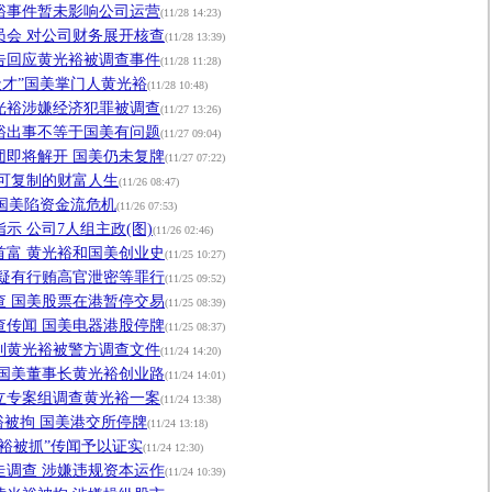
裕事件暂未影响公司运营
(11/28 14:23)
员会 对公司财务展开核查
(11/28 13:39)
告回应黄光裕被调查事件
(11/28 11:28)
天才”国美掌门人黄光裕
(11/28 10:48)
光裕涉嫌经济犯罪被调查
(11/27 13:26)
裕出事不等于国美有问题
(11/27 09:04)
团即将解开 国美仍未复牌
(11/27 07:22)
不可复制的财富人生
(11/26 08:47)
 国美陷资金流危机
(11/26 07:53)
示 公司7人组主政(图)
(11/26 02:46)
首富 黄光裕和国美创业史
(11/25 10:27)
 疑有行贿高官泄密等罪行
(11/25 09:52)
查 国美股票在港暂停交易
(11/25 08:39)
查传闻 国美电器港股停牌
(11/25 08:37)
到黄光裕被警方调查文件
(11/24 14:20)
 国美董事长黄光裕创业路
(11/24 14:01)
立专案组调查黄光裕一案
(11/24 13:38)
裕被拘 国美港交所停牌
(11/24 13:18)
裕被抓”传闻予以证实
(11/24 12:30)
走调查 涉嫌违规资本运作
(11/24 10:39)