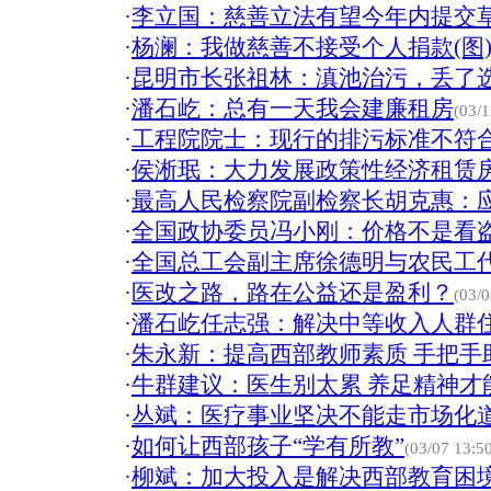
·
李立国：慈善立法有望今年内提交
·
杨澜：我做慈善不接受个人捐款(图
·
昆明市长张祖林：滇池治污，丢了
·
潘石屹：总有一天我会建廉租房
(03/1
·
工程院院士：现行的排污标准不符
·
侯淅珉：大力发展政策性经济租赁
·
最高人民检察院副检察长胡克惠：
·
全国政协委员冯小刚：价格不是看
·
全国总工会副主席徐德明与农民工
·
医改之路，路在公益还是盈利？
(03/0
·
潘石屹任志强：解决中等收入人群
·
朱永新：提高西部教师素质 手把手助
·
牛群建议：医生别太累 养足精神才能
·
丛斌：医疗事业坚决不能走市场化
·
如何让西部孩子“学有所教”
(03/07 13:5
·
柳斌：加大投入是解决西部教育困