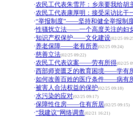
·
农民工代表朱雪芹：乡亲要我给胡
·
农民工代表康厚明：接受采访比干
·
“举报制度”——坚持和健全举报制
·
性骚扰立法——一个高度关注的妇
·
知识产权保护——文化建设
(02/25 09:2
·
养老保障——老有所养
(02/25 09:24)
·
慈善立法
(02/25 09:22)
·
农民工代表议案——劳有所得
(02/25 0
·
西部师资匮乏的教育困境——学有
·
如何改善百姓的医疗条件——病有
·
被害人合法权益的保护
(02/25 09:18)
·
水污染的应对
(02/25 09:17)
·
保障性住房——住有所居
(02/25 09:15)
·
“我建议”网络调查
(02/21 16:21)