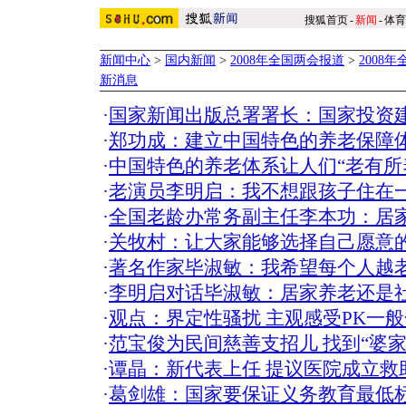
搜狐首页
-
新闻
-
体育
新闻中心
>
国内新闻
>
2008年全国两会报道
>
2008
新消息
·
国家新闻出版总署署长：国家投资
·
郑功成：建立中国特色的养老保障
·
中国特色的养老体系让人们“老有所
·
老演员李明启：我不想跟孩子住在
·
全国老龄办常务副主任李本功：居
·
关牧村：让大家能够选择自己愿意
·
著名作家毕淑敏：我希望每个人越
·
李明启对话毕淑敏：居家养老还是
·
观点：界定性骚扰 主观感受PK一般
·
范宝俊为民间慈善支招儿 找到“婆家
·
谭晶：新代表上任 提议医院成立救
·
葛剑雄：国家要保证义务教育最低