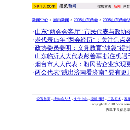
搜狐首页
-
新闻
-
体育
新闻中心
>
国内新闻
>
2008山东两会
>
2008山东两会
·
山东“两会会客厅” 市民代表与政协
·
老代表15年“两会经历”：关注焦点各
·
政协委员姜明：义务教育“钱袋”得扎
·
山东临沂人大代表彭善军 抓住机遇干
·
烟台市人大代表：盼民营企业实现更
·
两会代表“跳出济南看济南” 要有更
设置首页
-
搜狗输入法
-
支付中心
-
搜狐招聘
-
广告服务
-
客
Copyright © 2018 Sohu.com I
搜狐不良信息