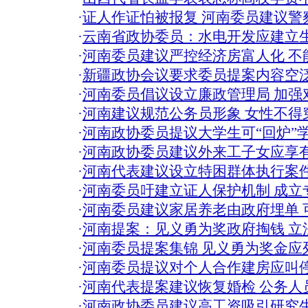
·
证人作证怕被报复 河南委员建议警
·
云南省政协委员：水电开发应建立
·
河南委员建议严控经济房富人化 不
·
新疆政协会议要求委员提案内容空
·
河南委员倡议设立廉政管理局 加强
·
河南建议规范公务员形象 女性不得
·
河南政协委员提议大学生可“回炉”学
·
河南政协委员建议外来工子女应享
·
河南代表建议设立特困群体执行案
·
河南委员吁建立证人保护机制 成立
·
河南委员建议家居养老由政府埋单 
·
河南提案：见义勇为奖政府掏钱 立
·
河南委员提案集锦 见义勇为奖金应
·
河南委员提议对个人合作建房应叫停
·
河南代表提案建议恢复婚检 公务人
·
河南政协委员建议高工资吸引研究生