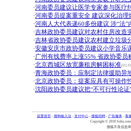
·
河南委员建议让医学专家参与医疗纠
·
河南委员提案重安全 建议深化治理煤
·
河南人大代表递60多份建议 涉“法”
·
吉林政协委员建议对农村住房改造
·
吉林省政协委员建议农村建立垃圾
·
安徽安庆市政协委员建议小学音乐
·
广州有线费率上涨55% 省政协委
·
北京西城区放宽廉租房解困标准
(01/0
·
青海政协委员：应制定法律援助异
·
北京政协委员：提案应具有可操作性
·
沈阳政协委员建议把“不可行性论证
设置首页
-
搜狗输入法
-
支付中心
-
搜狐招聘
-
广告服务
-
客
Copyright © 2018 Sohu.com I
搜狐不良信息