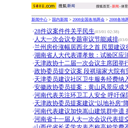
搜狐首页
-
新闻
-
体育
新闻中心
>
国内新闻
>
2008全国各地两会
>
2008各
·
28件议案件件关乎民生
(03/01 02:38)
·
人大一次会议专题审议节能减排
(03/0
·
兰州房价涨幅居西北之首 民盟建议征
·
湖南省人大代表谭孝敖：试验区应
·
天津政协十二届一次会议主席团举
·
政协委员提交议案 段祺瑞家大院有
·
天津委员建议社区卫生服务经费纳
·
安徽政协委员提案：黄山风景应成
·
河南代表关注环卫工人安全 呼吁保障
·
天津政协委员提案建议“以地补房”
·
河南代表建议加快嵩山建筑群申遗 
·
河南省十一届人大一次会议代表提交
·
山西代省长孟学农表态称高校学费