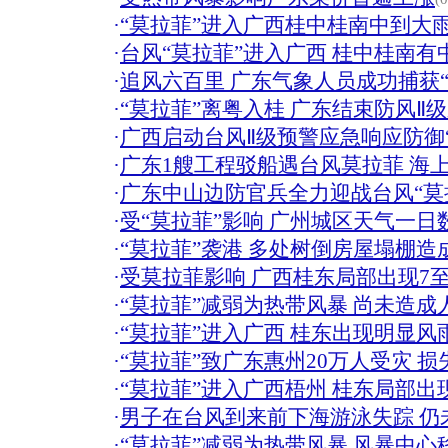
·
“莫拉菲”进入广西桂中桂南中到大
·
台风“莫拉菲”进入广西 桂中桂南有
·
追风六百里 广东气象人员成功捕获“
·
“莫拉菲”离粤入桂 广东结束防风Ⅱ
·
广西启动台风Ⅱ级预警应急响应防御
·
广东1艘工程驳船遇台风莫拉菲 海
·
广东中山边防官兵全力迎战台风“莫
·
受“莫拉菲”影响 广州城区天气一日
·
“莫拉菲”袭港 多处树倒房屋塌棚造
·
受莫拉菲影响 广西桂东局部出现7至
·
“莫拉菲”减弱为热带风暴 尚未造成
·
“莫拉菲”进入广西 桂东出现明显风雨
·
“莫拉菲”致广东惠州20万人受灾 损
·
“莫拉菲”进入广西梧州 桂东局部出
·
男子在台风到来前下海游泳失踪 仍
·
“莫拉菲”减弱为热带风暴 风暴中心