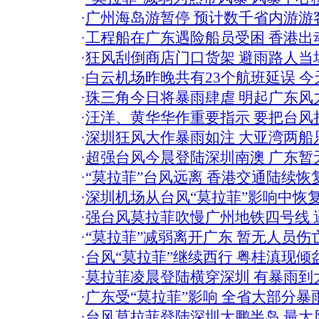
·
广州海岛游暂停 预计数千省内游游
·
工程船在广东遇险船员受困 香港出
·
狂风刮倒商店门口货架 避雨路人当
·
白云机场昨晚共有23个航班延误 
·
珠三角今日将暴雨肆虐 明起广东风
·
汪洋、黄华华作重要指示 要把台风
·
深圳狂风大作暴雨如注 大亚湾两船
·
超强台风今晨登陆深圳南澳 广东暂无
·
“莫拉菲”台风远离 香港交通陆续恢
·
深圳机场从台风“莫拉菲”影响中恢
·
强台风莫拉菲吹慢广州地铁四号线 
·
“莫拉菲”减弱离开广东 暂无人员伤
·
台风“莫拉菲”继续西行 粤桂滇现倾
·
莫拉菲凌晨登陆横穿深圳 有暴雨到大
·
广东受“莫拉菲”影响 全省大部分暴
·
台风莫拉菲登陆深圳大鹏半岛 最大风