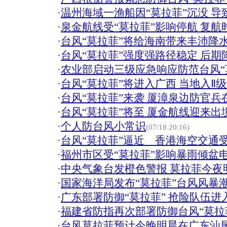
·
温州海域一渔船因“莫拉菲”沉没 导
·
泉金航线受“莫拉菲”影响停航 复航
·
台风“莫拉菲”将给海南带来丰沛降
·
台风“莫拉菲”强度强路径稳定 后期
·
农业部启动三级应急响应防范台风“
·
台风“莫拉菲”将进入广西 当地入Ⅱ
·
台风“莫拉菲”来袭 厦漳泉边防官兵在
·
台风“莫拉菲”将至 厦金航线迎来出
·
个人防台风小常识
(07/18 20:16)
·
台风“莫拉菲”逼近 香港海空交通
·
福州市区受“莫拉菲”影响暴雨倾盆
·
中央气象台发橙色警报 莫拉菲今夜
·
国家海洋局发布“莫拉菲”台风风暴
·
广东部署防御“莫拉菲” 抢险队伍进
·
福建省防指再次部署防御台风“莫拉
·
台风莫拉菲预计今晚明晨在广东汕