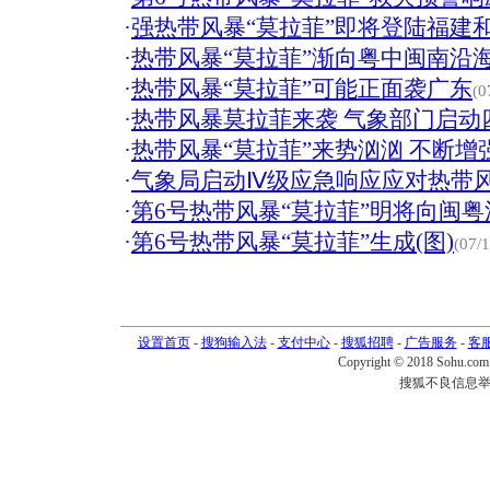
·
强热带风暴“莫拉菲”即将登陆福建
·
热带风暴“莫拉菲”渐向粤中闽南沿
·
热带风暴“莫拉菲”可能正面袭广东
(0
·
热带风暴莫拉菲来袭 气象部门启动
·
热带风暴“莫拉菲”来势汹汹 不断增
·
气象局启动Ⅳ级应急响应应对热带风
·
第6号热带风暴“莫拉菲”明将向闽
·
第6号热带风暴“莫拉菲”生成(图)
(07/
设置首页
-
搜狗输入法
-
支付中心
-
搜狐招聘
-
广告服务
-
客
Copyright © 2018 Sohu.com I
搜狐不良信息