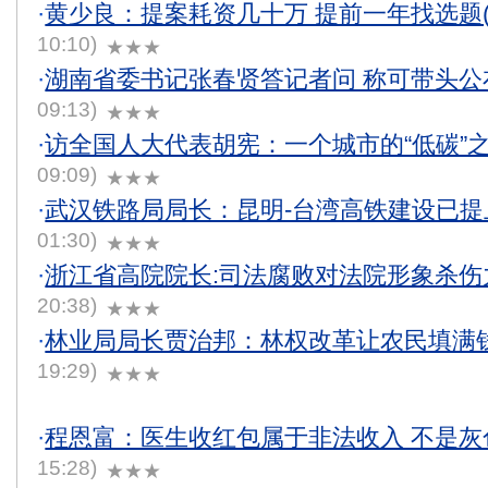
·
黄少良：提案耗资几十万 提前一年找选题(
10:10)
★★★
·
湖南省委书记张春贤答记者问 称可带头公
09:13)
★★★
·
访全国人大代表胡宪：一个城市的“低碳”
09:09)
★★★
·
武汉铁路局局长：昆明-台湾高铁建设已提
01:30)
★★★
·
浙江省高院院长:司法腐败对法院形象杀伤
20:38)
★★★
·
林业局局长贾治邦：林权改革让农民填满
19:29)
★★★
·
程恩富：医生收红包属于非法收入 不是灰
15:28)
★★★