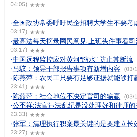
04:05)
★★★
·
全国政协常委呼吁民企招聘大学生不要考
03:17)
★★★
·
最高法每天摘录网民意见 上班头件事看司
03:17)
★★★
·
中国远程监控应对黄河“缩水” 防止其断流
·
马馼：领导干部报告事项有新增内容
(03/1
·
陈燕萍：农民工只要有足够证据就能够打
23:41)
★★★
·
陈燕萍：社会地位不决定官司的输赢
(03/1
·
公丕祥:法官违法乱纪是没处理好和律师的
23:33)
★★★
·
张军：清理执行积案最关键的是要建立长
23:27)
★★★