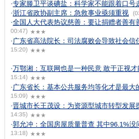
·
专家滕卫平谈碘盐：科学家不能跟着口号
·
浙江省政协副主席：急救事业亟须重视
(0
·
全国人大代表热议慈善：要让捐赠者善有
00:47)
★★★
·
广东省高法院长：司法腐败会导致社会信
15:20)
★★★
·
万鄂湘：互联网也是一种民意 敢于正视才
15:14)
★★★
·
广东省长：基本公共服务均等化才是最大
15:09)
★★★
·
晋城市长王茂设：为资源型城市转型发展
14:35)
★★★
·
郭允冲：全国房屋质量普查 其中96.1%没
13:18)
★★★