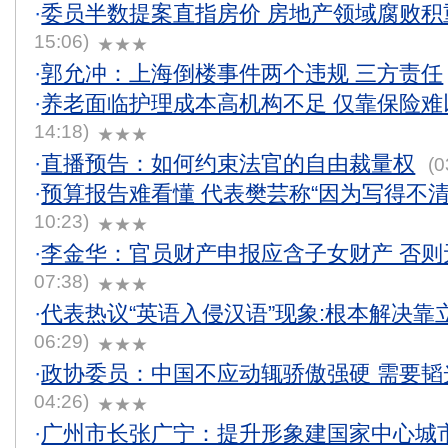
·
委员半数提案直指房价 房地产领域腐败积
15:06)
★★★
·
郭允冲：上海倒楼事件两个违规 三方责任
·
养老面临护理成本高机构不足 仅靠保险难
14:18)
★★★
·
直播预告：如何约束法官的自由裁量权
(0
·
预算报告难看懂 代表樊芸称“因为写得不清
10:23)
★★★
·
李金华：官员财产申报应含子女财产 否则
07:38)
★★★
·
代表热议“英语入侵汉语”现象:根本解决靠
06:29)
★★★
·
政协委员：中国不应动辄骄傲强硬 需要韬
04:26)
★★★
·
广州市长张广宁：提升形象建国家中心城市