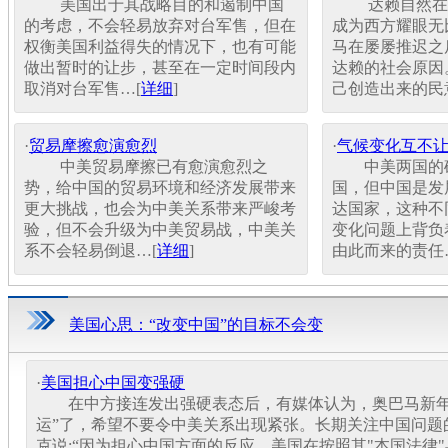
美国出于其战略目的和遏制中国
达赖自然在各
的考虑，不会轻易放弃对台军售，但在
成为西方耀眼无
权衡美国利益得失的情况下，也有可能
马在屡屡推迟之
做出暂时的让步，甚至在一定时间段内
达赖的社会原因
取消对台军售…[
详细
]
己创造出来的民
·
贸易摩擦愈演愈烈
·
气候变化互不
中美贸易摩擦已有愈演愈烈之
中美两国的确
势，给中国的贸易环境和经济发展带来
国，但中国是发
更大挑战，也会为中美关系带来严峻考
达国家，这种不
验，但不会升级为中美贸易战，中美关
变化问题上背负
系不会轻易倒退…[
详细
]
由此而来的责任
美国心思：“改变中国”的目标不会变
·
美国担心中国变强硬
在中方接连发出强硬表态后，有媒体认为，奥巴马新年
运”了，希望不要令中美关系出现紧张。长期关注中国问题
克说:“因为担心中国方面的反应，美国在按照其"本国法律