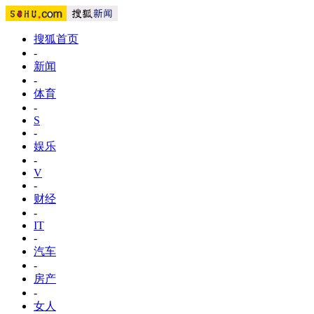
搜狐首页
-
新闻
-
体育
-
S
-
娱乐
-
V
-
财经
-
IT
-
汽车
-
房产
-
女人