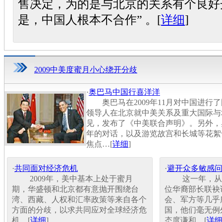
售决定，为的是与北京的关系有个良好
是，中国人根本不合作” 。[
详细
]
2009中美度蜜月小心绕开分歧
·
奥巴马中国行喜洋洋
奥巴马在2009年11月对中国进行
领导人在北京就中美关系及重大国际与
见，发布了《中美联合声明》。另外，
年的对话，以及游览故宫和长城等花絮
焦点…[
详细
]
·
共同面对经济危机
·
避开众多敏感
2009年，美中基本上处于蜜月
这一年，从希
期，华盛顿和北京都有意抛开围绕台
位华裔部长联袂
湾、西藏、人权和汇率政策等来自各个
会、军方等几乎
方面的分歧，以求共同应对全球经济危
国，他们毫无例
机…[
详细
]
态度谦和…[
详