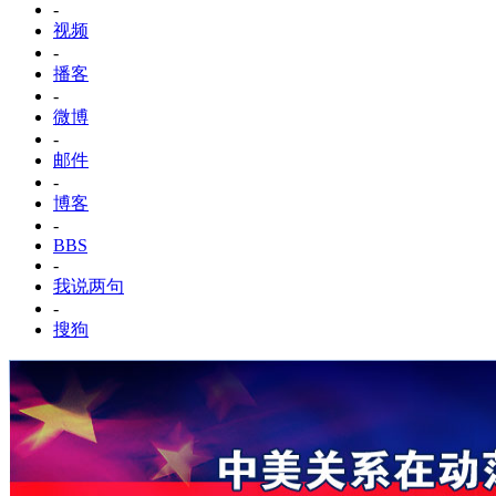
-
视频
-
播客
-
微博
-
邮件
-
博客
-
BBS
-
我说两句
-
搜狗