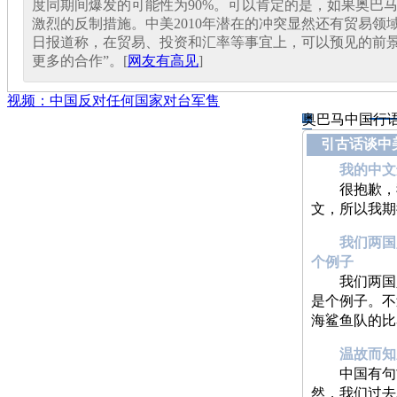
度同期间爆发的可能性为90%。可以肯定的是，如果奥巴
激烈的反制措施。中美2010年潜在的冲突显然还有贸易领
日报道称，在贸易、投资和汇率等事宜上，可以预见的前景
更多的合作”。[
网友有高见
]
视频：中国反对任何国家对台军售
奥巴马中国行
引古话谈中
我的中文远
很抱歉，我
文，所以我期
我们两国
个例子
我们两国人
是个例子。不
海鲨鱼队的比
温故而知
中国有句古
然，我们过去