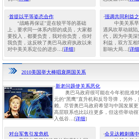
·
首提以平等姿态合作
·
强调共同利益
“战略再保证”是在较平等的基础
中美关系早已
上，要求同一体系内部的成员，大家都
遇风吹草动就陷
要投入，都要负责，我对你负责，你对
代，因为中美深
我负责，这反映了奥巴马政府执政以来
利益，双方互相
对中美关系定位的进步…[
详细
]
影响大局…[
详
2010美国举大棒唱衰两国关系
·
新老问题使关系恶化
奥巴马政府很可能在今年初批准对
元的“黑鹰”直升机和反导导弹，另外
赖。尽管奥巴马政府希望与中国发展更
高层联系也比以往更多，但这些举动很
入低谷…[
详细
]
·
对台军售引发危机
·
会见达赖刺痛