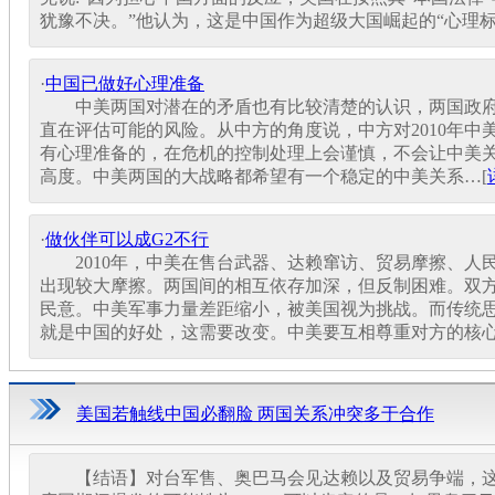
犹豫不决。”他认为，这是中国作为超级大国崛起的“心理标志
·
中国已做好心理准备
中美两国对潜在的矛盾也有比较清楚的认识，两国政府
直在评估可能的风险。从中方的角度说，中方对2010年中
有心理准备的，在危机的控制处理上会谨慎，不会让中美
高度。中美两国的大战略都希望有一个稳定的中美关系…[
·
做伙伴可以成G2不行
2010年，中美在售台武器、达赖窜访、贸易摩擦、人
出现较大摩擦。两国间的相互依存加深，但反制困难。双
民意。中美军事力量差距缩小，被美国视为挑战。而传统
就是中国的好处，这需要改变。中美要互相尊重对方的核心
美国若触线中国必翻脸 两国关系冲突多于合作
【结语】对台军售、奥巴马会见达赖以及贸易争端，这