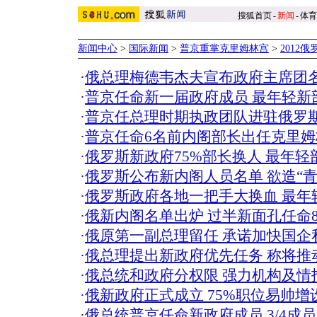
搜狐首页
-
新闻
-
体育
新闻中心
>
国际新闻
>
普京重掌克里姆林宫
>
2012
·
俄总理梅德韦杰夫宣布政府主席团
·
普京任命新一届政府成员 最年轻新
·
普京任总理时期执政团队进驻俄罗
·
普京任命6名前内阁部长出任克里
·
俄罗斯新政府75%部长换人 最年轻部
·
俄罗斯公布新内阁人员名单 欲造“青
·
俄罗斯政府各地一把手大换血 最年
·
俄新内阁名单出炉 过半新面孔任命
·
俄原第一副总理留任 承诺加快国企
·
俄总理提出新政府优先任务 称将推
·
俄总统和政府分权限 强力机构及情
·
俄新政府正式成立 75%职位易帅
·
俄总统普京任命新政府成员 3/4成