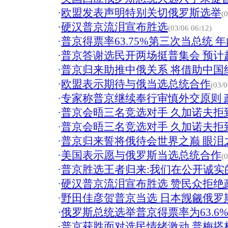
·
欧盟发表声明特别关切俄罗斯选举
(
·
硬汉普京流泪宣布胜选
(03/06 06:12)
·
普京得票率63.75%第三次当总统 
·
普京答谢选民开两场挺普集会 预计
·
普京归来助推中俄关系 将借助中国
·
欧盟表示期待与俄当选总统合作
(03/0
·
专家称普京继续奉行审慎外交原则 
·
普京会晤三名竞选对手 久加诺夫拒到
·
普京会晤三名竞选对手 久加诺夫拒
·
普京归来誓将俄待会世界之巅 眼泪
·
美国表示愿与俄罗斯当选总统合作
(
·
普京胜选王者归来:我们在公开诚实
·
硬汉普京流泪宣布胜选 赞民众拒绝
·
野田佳彦贺普京当选 日本觊觎俄罗
·
俄罗斯总统选举普京得票率为63.6
·
普京获胜面对选民情绪激动 普梅搭