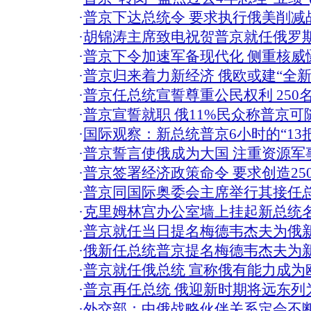
·
普京下达总统令 要求执行俄美削减
·
胡锦涛主席致电祝贺普京就任俄罗
·
普京下令加速军备现代化 侧重核威
·
普京归来着力新经济 俄欧或建“全新
·
普京任总统宣誓尊重公民权利 250
·
普京宣誓就职 俄11%民众称普京
·
国际观察：新总统普京6小时的“13把
·
普京誓言使俄成为大国 注重资源军
·
普京签署经济政策命令 要求创造25
·
普京同国际奥委会主席举行其接任
·
克里姆林宫办公室墙上挂起新总统名
·
普京就任当日提名梅德韦杰夫为俄
·
俄新任总统普京提名梅德韦杰夫为
·
普京就任俄总统 宣称俄有能力成为欧
·
普京再任总统 俄迎新时期将远东列
·
外交部：中俄战略伙伴关系定会不