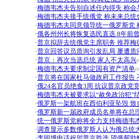
·
梅德韦杰夫告别自述任内得失 称会
·
梅德韦杰夫接手统俄党 称未来总统
·
梅德韦杰夫同意领导统一俄罗斯党 
·
俄各州州长将恢复选民直选 8年前
·
普京拟辞去统俄党主席职务 推荐梅
·
普京回答议员质询引发乱局 屡遭质
·
普京：再次当选总统 家人不太高兴
(
·
梅德韦杰夫要求制定国有资产清单
(
·
普京将在国家杜马做政府工作报告 
·
俄24名官员绝食3周 抗议普京政党竞
·
梅德韦杰夫被要求以“赦免政治犯”
·
俄罗斯一架航班在西伯利亚坠毁 致多
·
俄罗斯新一届政府成员名单将在总
·
统一俄罗斯党称将全力支持梅德韦
·
调查显示多数俄罗斯人认为俄总统
·
李明博电话祝贺普京胜选 望俄帮助