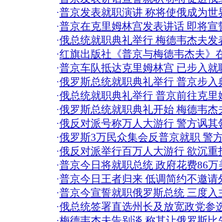
·
普京发表就职演讲 称将使俄成为世界
·
普京在克里姆林宫发表讲话 即将宣
·
俄总统就职典礼举行 梅德韦杰夫发表
·
红旗出版社《普京与梅德韦杰夫》在
·
普京车队抵达克里姆林宫 已步入就
·
俄罗斯总统就职典礼举行 普京步入典
·
俄总统就职典礼举行 普京前往克里姆
·
俄罗斯总统就职典礼开始 梅德韦杰
·
俄反对派号称万人大游行 警方讽其
·
俄罗斯3万民众集会反普京就职 警方
·
俄反对派举行百万人大游行 欲沉重打
·
普京今日将就职总统 政府花费86
·
普京今日王者归来 低调简约不邀请外
·
普京今宣誓就职俄罗斯总统 三度入
·
俄总统签署直选州长及放宽政党参
·
梅德韦杰夫告别谈 称其让俄罗斯比先