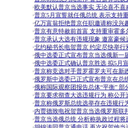
·
欧美默认普京当选事实 无论喜不喜
·
普京5月宣誓就任俄总统 表示支持
·
亿万富翁拒绝普京任职邀请称没兴趣
·
普京有意特赦前首富 支持重审霍多
·
普京承认大选有违规现象 邀富豪候
·
北约秘书长电贺普京 约定尽快举行
·
俄中选委正式宣布普京当选俄新一
·
俄中选委正式确认普京胜选 拟5月
·
普京称竞选对手普罗霍罗夫可在新
·
俄罗斯中选委已正式宣布普京在总
·
俄称国际观察团报告总体“平衡” 部
·
普京要求彻查大选违规行为 称公开
·
普京称俄罗斯总统选举存在违规行为
·
内贾德致电祝贺普京当选俄罗斯联
·
普京当选俄总统 分析称执政过程将面
·
胡锦涛同普京通电话 再次祝贺他当