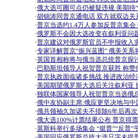
·
俄大选可圈可点仍被疑违规 美期待“
·
胡锦涛同普京通电话 双方就双边关
·
普京当选约1.4万人参加反普京集会
·
俄罗斯不会因大选改变在叙利亚问
·
普京建议对俄罗斯官员不申报收入
·
专家详解普京“振兴蓝图” 俄美关系
·
英国首相称将与俄当选总统普京探
·
巴勒斯坦领导人祝贺普京获胜 称赞
·
普京执政面临诸多挑战 推进政治经
·
美国期望俄罗斯大选后关注叙利亚 
·
独联体国家领导人祝贺普京当选俄
·
俄中友协副主席:俄应更坚决地与中国
·
俄共领袖久加诺夫不排除6年后再
·
俄大选100%计票结果公布 普京得票率
·
莫斯科举行多场集会 “挺普”“反普”
·
美国回应俄罗斯总统大选只字未提