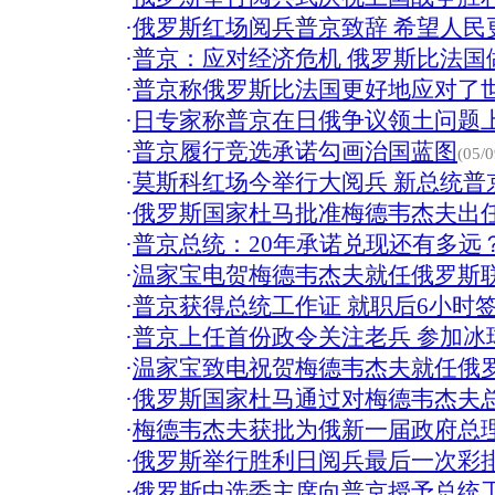
·
俄罗斯红场阅兵普京致辞 希望人民更
·
普京：应对经济危机 俄罗斯比法国
·
普京称俄罗斯比法国更好地应对了
·
日专家称普京在日俄争议领土问题
·
普京履行竞选承诺勾画治国蓝图
(05/0
·
莫斯科红场今举行大阅兵 新总统普
·
俄罗斯国家杜马批准梅德韦杰夫出
·
普京总统：20年承诺兑现还有多远？
·
温家宝电贺梅德韦杰夫就任俄罗斯
·
普京获得总统工作证 就职后6小时签
·
普京上任首份政令关注老兵 参加冰
·
温家宝致电祝贺梅德韦杰夫就任俄
·
俄罗斯国家杜马通过对梅德韦杰夫
·
梅德韦杰夫获批为俄新一届政府总
·
俄罗斯举行胜利日阅兵最后一次彩排
·
俄罗斯中选委主席向普京授予总统工