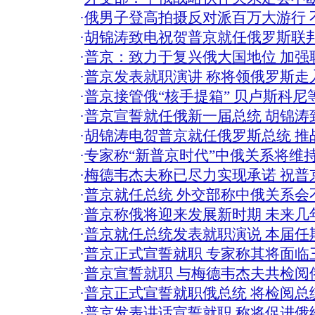
·
俄男子登高拍摄反对派百万大游行 
·
胡锦涛致电祝贺普京就任俄罗斯联
·
普京：致力于复兴俄大国地位 加强
·
普京发表就职演讲 称将领俄罗斯走入
·
普京接管俄“核手提箱” 贝卢斯科尼
·
普京宣誓就任俄新一届总统 胡锦涛致
·
胡锦涛电贺普京就任俄罗斯总统 推
·
专家称“新普京时代”中俄关系将维
·
梅德韦杰夫称已尽力实现承诺 祝普
·
普京就任总统 外交部称中俄关系会
·
普京称俄将迎来发展新时期 未来几
·
普京就任总统发表就职演说 本届任期
·
普京正式宣誓就职 专家称其将面临三
·
普京宣誓就职 与梅德韦杰夫共检阅
·
普京正式宣誓就职俄总统 将检阅总统
·
普京发表讲话宣誓就职 称将促进俄经