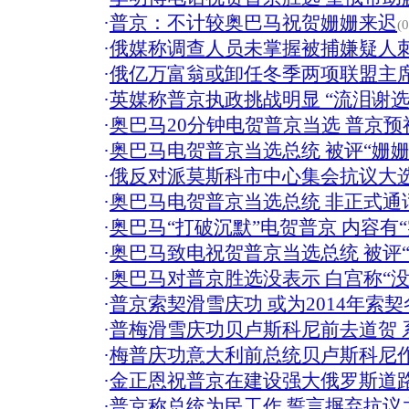
·
普京：不计较奥巴马祝贺姗姗来迟
(
·
俄媒称调查人员未掌握被捕嫌疑人
·
俄亿万富翁或卸任冬季两项联盟主席
·
英媒称普京执政挑战明显 “流泪谢选
·
奥巴马20分钟电贺普京当选 普京
·
奥巴马电贺普京当选总统 被评“姗姗
·
俄反对派莫斯科市中心集会抗议大选
·
奥巴马电贺普京当选总统 非正式通
·
奥巴马“打破沉默”电贺普京 内容有“
·
奥巴马致电祝贺普京当选总统 被评“
·
奥巴马对普京胜选没表示 白宫称“没
·
普京索契滑雪庆功 或为2014年索
·
普梅滑雪庆功贝卢斯科尼前去道贺 
·
梅普庆功意大利前总统贝卢斯科尼作
·
金正恩祝普京在建设强大俄罗斯道
·
普京称总统为民工作 誓言摒弃抗议