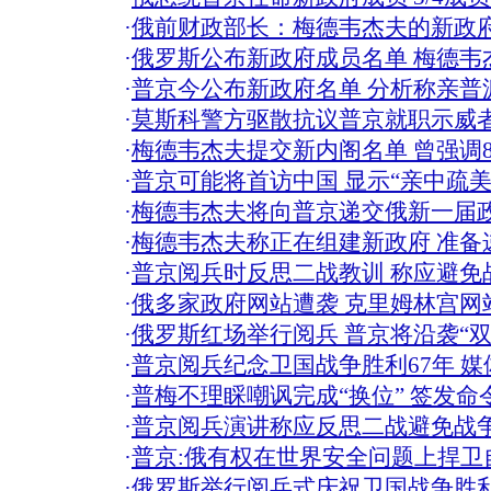
·
俄前财政部长：梅德韦杰夫的新政
·
俄罗斯公布新政府成员名单 梅德韦
·
普京今公布新政府名单 分析称亲普
·
莫斯科警方驱散抗议普京就职示威者
·
梅德韦杰夫提交新内阁名单 曾强调
·
普京可能将首访中国 显示“亲中疏美
·
梅德韦杰夫将向普京递交俄新一届
·
梅德韦杰夫称正在组建新政府 准备
·
普京阅兵时反思二战教训 称应避免
·
俄多家政府网站遭袭 克里姆林宫网
·
俄罗斯红场举行阅兵 普京将沿袭“双
·
普京阅兵纪念卫国战争胜利67年 
·
普梅不理睬嘲讽完成“换位” 签发命
·
普京阅兵演讲称应反思二战避免战争
·
普京:俄有权在世界安全问题上捍卫自
·
俄罗斯举行阅兵式庆祝卫国战争胜利