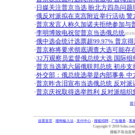
·
日媒关注普京当选 盼北方四岛问题
·
俄反对派拟在克宫附近举行活动 警
·
普京发言人称久加诺夫拒绝参加与
·
李明博致电祝贺普京当选俄总统
(03/0
·
俄中选会统计选票超99.97% 普京得票
·
普京称将要求彻底调查大选可能存
·
32万观察员监督俄总统大选 国际
·
普京当选第六届俄联邦总统 初步支持率
·
外交部：俄总统选举是内部事务 中
·
普京昨含泪宣布当选俄总统 反对派
·
普京庆祝取得选举胜利 反对派组织
首
设置首页
-
搜狗输入法
-
支付中心
-
搜狐招聘
-
广告服务
-
客
Copyright © 2018 Sohu.com I
搜狐不良信息