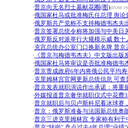
·
普京向无名烈士墓献花圈(图)
(05/08 19
·
俄国家杜马或批准梅氏任总理 舆论褒
·
俄罗斯共产党称不支持梅德韦杰夫
·
普京签署总统令称将加强与中美日
·
俄罗斯反对派举行大规模示威 数十
·
克宫总统办公室门口换新名牌 普京
·
《普京与梅德韦杰夫》中文版出版
·
俄国家杜马将审议是否批准梅德韦
·
普京责成政府6年内将俄公民平均寿
·
克里姆林宫官网更新总统信息 可查普
·
普京发表就职演说作出承诺：将重
·
外媒报道普京奢华就职仪式中花费3
·
普京就职后与贝卢斯科尼看冰球赛 
·
普京：俄罗斯准备与法国新总统奥
·
普京三进克里姆林宫 专家称有利于
·
普京“转岗” 盘点过去4年总理“业绩”(