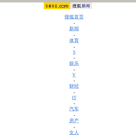
搜狐首页
-
新闻
-
体育
-
S
-
娱乐
-
V
-
财经
-
IT
-
汽车
-
房产
-
女人