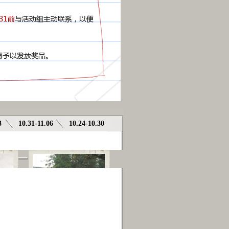
3
10.31-11.06
10.24-10.30