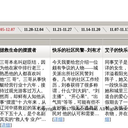
81岁的拉煤老人
《义诊》
送证上门
.05-12.07
11.28-12.04
11.21-11.27
11.14-11.20
11.07-11.1
拯救生命的摆渡者
快乐的社区民警--刘有才
艾子的快乐
三哥本名叫赵臣结，因
今天我要给您介绍一位
同事艾子是
为他在家中排行老三，
颇有争议的人物——城
详的女生，
熟悉他的人都喜欢叫
关派出所社区民警刘
洋溢着阳光
他“三 哥”。三哥从事快
春。几 年的社区工作经
阵子，她又
艇经营行业十六年，接
历，刘春获得了很多称
一段快乐故
待过观光游客过万人。
谓，什么“刘大妈”、“刘
她和城里三
然而，却鲜有人知他从
主播” 、“开心果”、“出
道合的爱心
事“摆渡”十 六年来，从
气筒”等等，可能有些不
假期去了一
辽河中搭救起的落水者
太好听，但无不透着居
村，为孩子
Copyright © 2017 Sohu.com Inc. All Rights
不下五十人，是个名副
民对 他的认可和需要…
衣物，并在
其实的“救人专 业户”…
[
详细
]
细
]
[
详细
]