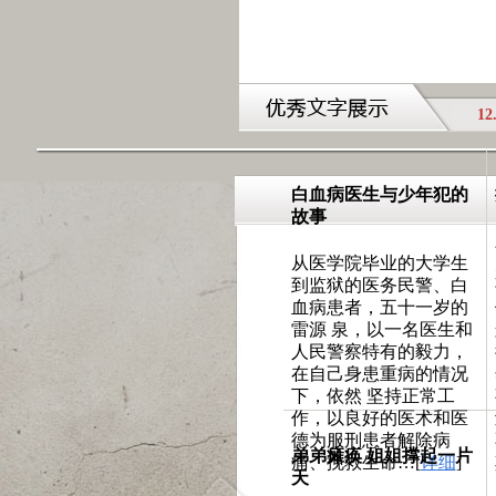
最佳:
最后一天课
12
白血病医生与少年犯的
故事
从医学院毕业的大学生
到监狱的医务民警、白
血病患者，五十一岁的
雷源 泉，以一名医生和
人民警察特有的毅力，
在自己身患重病的情况
下，依然 坚持正常工
作，以良好的医术和医
德为服刑患者解除病
弟弟瘫痪 姐姐撑起一片
痛、挽救生命…[
详细
]
天