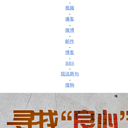
-
视频
-
播客
-
微博
-
邮件
-
博客
-
BBS
-
我说两句
-
搜狗