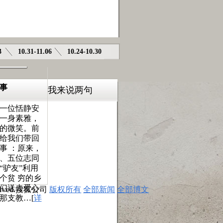
大叔大妈们的管闲事生活
3
10.31-11.06
10.24-10.30
事
我来说两句
一位恬静安
一身素雅，
的微笑。前
给我们带回
事 ：原来，
、五位志同
“驴友”利用
个贫 穷的乡
们送去爱心
 Reserved.搜狐公司
版权所有
全部新闻
全部博文
那支教…[
详