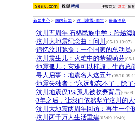
搜狐首页
-
新闻
-
体育
新闻中心
>
国内新闻
>
汶川地震5周年
>
最新消息
·
汶川五周年 石棉民族中学：跨越海
·
汶川大地震纪念曲：问川
(05/10 19:07)
·
追忆汶川驰援：一个国家的总动员
(
·
汶川震生儿：灾难中的希望萌芽
(05/1
·
地震孤儿：灾难可以摧毁，生命总
·
寻人启事：地震名人这五年
(05/10 09:1
·
地震失独者：“永远都忘不了，除了
·
汶川地震仅1%孤儿被收养背后
(05/09 
·
3年之后，让我们依然坚守汶川的
·
汶川大地震两周年回访：再生一个
·
汶川两千万人生活重建
(05/09 19:49)