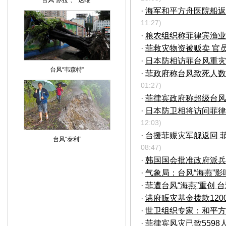
台风“苏拉”、“达维”
·
海军和平方舟医院船返
11:27)
·
粮农组织称菲律宾渔业
·
菲救灾物资被贩卖 官员
·
日本防相访菲台风重灾区
台风“韦森特”
·
菲政府称台风致死人数近5
01:27)
·
菲律宾政府称超级台风
·
日本防卫相将访问菲律
12:03)
·
台援菲赈灾军舰返回 
台风“泰利”
08:47)
·
韩国国会批准政府派兵
·
气象局：台风“海燕”影
·
菲遭台风“海燕”重创 
·
港府赈灾基金拨款12
·
世卫组织专家：和平方
·
菲律宾风灾已致5598