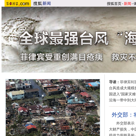
搜狐首页
-
新闻
-
导读：
菲律宾8
台风造成大规模
国进入“国家灾难
沿海一带中到大雨
外交部：
外交部表示，
大财产损失，中
提供力所能及的