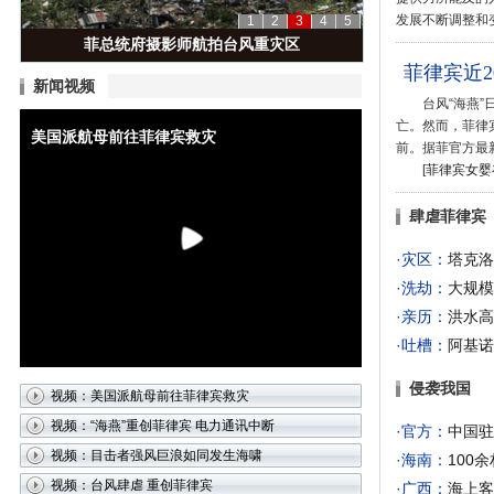
发展不断调整和
1
2
3
4
5
菲总统府摄影师航拍台风重灾区
菲律宾近2
新闻视频
台风“海燕”日
亡。然而，菲律宾
美国派航母前往菲律宾救灾
前。据菲官方最新
[
菲律宾女婴
肆虐菲律宾
·灾区：
塔克洛
·洗劫：
大规模
·亲历：
洪水高
·吐槽：
阿基诺
侵袭我国
视频：美国派航母前往菲律宾救灾
视频：“海燕”重创菲律宾 电力通讯中断
·官方：
中国驻
视频：目击者强风巨浪如同发生海啸
·海南：
100
视频：台风肆虐 重创菲律宾
·广西：
海上客