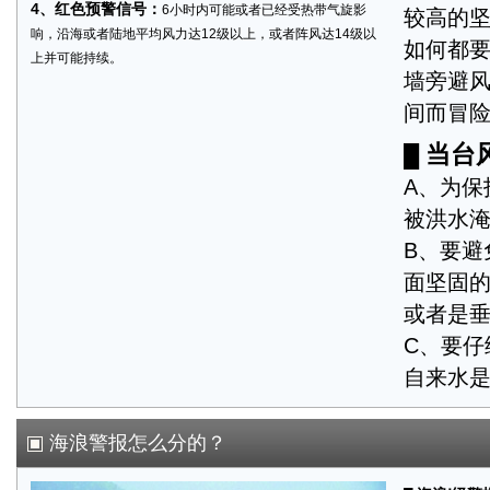
4、红色预警信号：
6小时内可能或者已经受热带气旋影
较高的
响，沿海或者陆地平均风力达12级以上，或者阵风达14级以
如何都
上并可能持续。
墙旁避
间而冒险
当台
█
A、为
被洪水
B、要
面坚固
或者是
C、要
自来水是
海浪警报怎么分的？