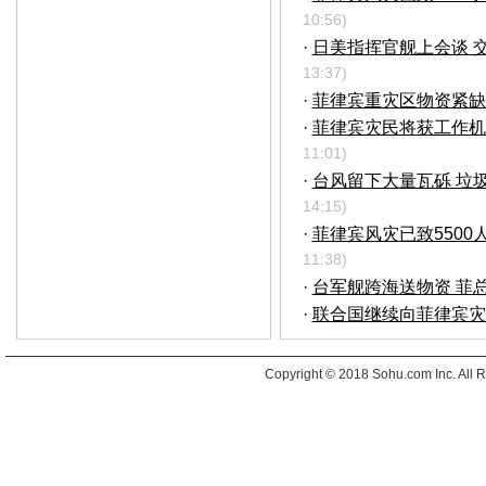
10:56)
·
日美指挥官舰上会谈 交
13:37)
·
菲律宾重灾区物资紧缺 
·
菲律宾灾民将获工作机
11:01)
·
台风留下大量瓦砾 垃
14:15)
·
菲律宾风灾已致5500
11:38)
·
台军舰跨海送物资 菲总
·
联合国继续向菲律宾灾
Copyright © 2018 Sohu.com Inc. Al