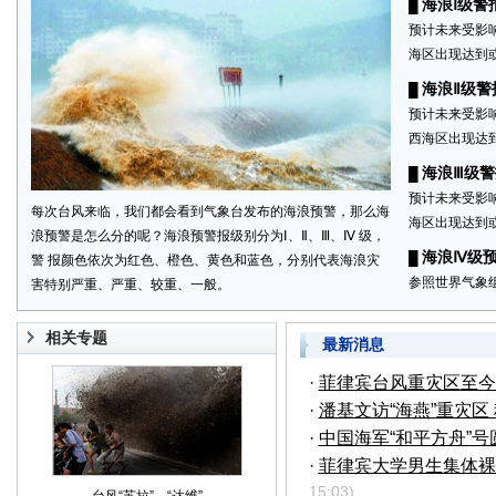
海浪Ⅰ级警
█
预计未来受影响
海区出现达到
海浪Ⅱ级
█
预计未来受影响
西海区出现达到
海浪Ⅲ级
█
预计未来受影响
每次台风来临，我们都会看到气象台发布的海浪预警，那么海
海区出现达到或
浪预警是怎么分的呢？海浪预警报级别分为Ⅰ、Ⅱ、Ⅲ、Ⅳ 级，
海浪Ⅳ级
█
警 报颜色依次为红色、橙色、黄色和蓝色，分别代表海浪灾
参照世界气象组
害特别严重、严重、较重、一般。
相关专题
最新消息
·
菲律宾台风重灾区至今
·
潘基文访“海燕”重灾区
·
中国海军“和平方舟”
·
菲律宾大学男生集体裸
15:03)