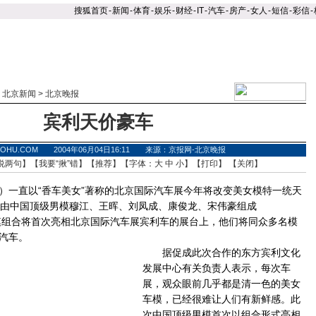
搜狐首页
-
新闻
-
体育
-
娱乐
-
财经
-
IT
-
汽车
-
房产
-
女人
-
短信
-
彩信
-
>
北京新闻
>
北京晚报
宾利天价豪车
.SOHU.COM 2004年06月04日16:11 来源：京报网-北京晚报
说两句
】【
我要“揪”错
】【
推荐
】【字体：
大
中
小
】【
打印
】 【
关闭
】
一直以“香车美女”著称的北京国际汽车展今年将改变美女模特一统天
，由中国顶级男模穆江、王晖、刘凤成、康俊龙、宋伟豪组成
佳男模组合将首次亮相北京国际汽车展宾利车的展台上，他们将同众多名模
汽车。
据促成此次合作的东方宾利文化
发展中心有关负责人表示，每次车
展，观众眼前几乎都是清一色的美女
车模，已经很难让人们有新鲜感。此
次中国顶级男模首次以组合形式亮相