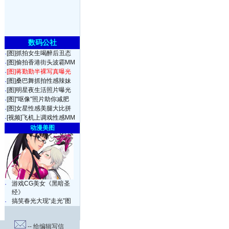
数码公社
[图]抓拍女生喝醉后丑态
·
[图]偷拍香港街头波霸MM
·
[图]蒋勤勤半裸写真曝光
·
[图]桑巴舞抓拍性感辣妹
·
[图]明星夜生活照片曝光
·
[图]"呕像"照片助你减肥
·
[图]女星性感美腿大比拼
·
[视频]飞机上调戏性感MM
·
动漫美图
游戏CG美女《黑暗圣
·
经》
搞笑春光大现“走光”图
·
-- 给编辑写信