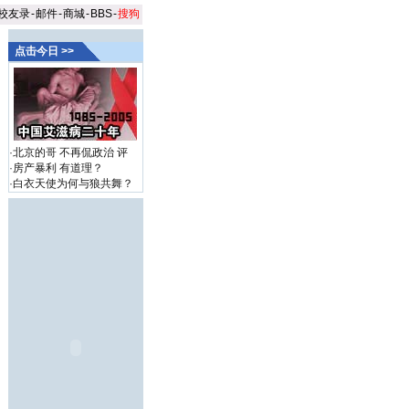
校友录
-
邮件
-
商城
-
BBS
-
搜狗
点击今日 >>
·
北京的哥 不再侃政治
评
·
房产暴利 有道理？
·
白衣天使为何与狼共舞？