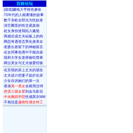
百姓论坛
·
[游戏]赚钱大亨财色兼收
·
70年代的人能看懂的故事
·
数千东欧女郎沦为性奴隶
·
演艺圈里的性交易真相
·
处女身份使我陷入尴尬
·
再婚后成丈夫砧板上的肉
·
网恋奇遇变态男化身美女
·
老婆出差留下的神秘留言
·
在女同事色诱中不能自拔
·
我和大学女老师偷吃禁果
·
两位美女与丈夫做爱经验
·
在宾馆的床上丈夫的朋友
·
丈夫设计把妻子捉奸在床
·
少女自诉她们的第一次
·
香港
第一美女
名模周汶锜
·
舒淇三级女星
到金马影后
·
中央舞蹈学院
性感黑衣MM
·
不相信是
越南性感女特工