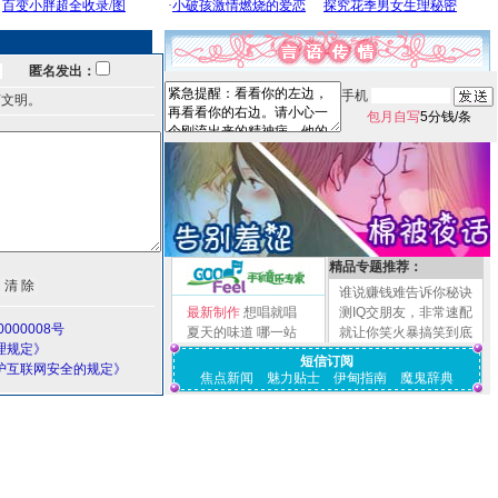
匿名发出：
手机
言文明。
包月自写
5分钱/条
精品专题推荐：
谁说赚钱难告诉你秘诀
最新制作
想唱就唱
测IQ交朋友，非常速配
000008号
夏天的味道
哪一站
就让你笑火暴搞笑到底
理规定》
短信订阅
护互联网安全的规定》
焦点新闻
魅力贴士
伊甸指南
魔鬼辞典