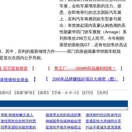
车展，会给车展增添新的活力。据
悉，在即将举行的北京国际汽车展
上，宾利汽车将携四款车型参与展
出：有曾掀起国内富豪认购热潮的高
性能豪华四门轿车雅致（Arnage）系
列和售价298万元人民币、今年刚刚
面世的新欧陆GT，还有包括售价高达
728。其中，宾利的最新倾情力作———双门四座超级豪华轿跑车欧陆
GT）将是首次在国内公开亮相。
说两句
】【
我要“揪”错
】【
推荐
】【字体：
大
中
小
】【
打印
】 【
关闭
】