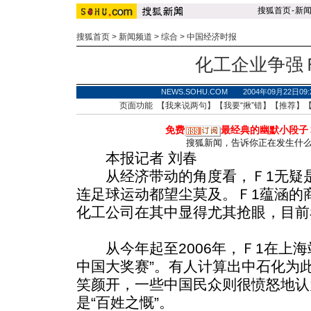
搜狐首页
-
新
搜狐首页
>
新闻频道
>
综合
>
中国经济时报
化工企业争强
NEWS.SOHU.COM 2004年09月22
页面功能 【
我来说两句
】【
我要“揪”错
】【
推荐
】
免费
最经典的幽默小段子
搜狐新闻，告诉你正在发生什
本报记者 刘春
从经济带动的角度看，Ｆ1无疑是
连足球运动都望尘莫及。Ｆ1蕴涵的
化工公司在其中显得尤其抢眼，目前
从今年起至2006年，Ｆ1在上海
中国大奖赛”。有人计算出中石化为
笑颜开，一些中国民众则很愤怒地认
是“百姓之慨”。