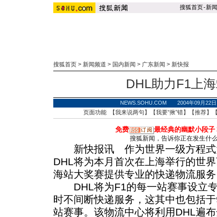
搜狐首页
-
新
搜狐首页
>
新闻频道
>
国内新闻
>
广东新闻
>
新快报
DHL助力F1上
NEWS.SOHU.COM 2004年09月2
页面功能 【
我来说两句
】【
我要“揪”错
】【
推荐
】
免费
最经典的幽默小段子
搜狐新闻，告诉你正在发生什
新快报讯 作为世界一级方程式
DHL将为本月首次在上海举行的世界
海站大奖赛提供专业的快递物流服务
DHL将为F1的每一站赛事设立专
时不间断快递服务，这其中也包括于9
站赛事。该物流中心将利用DHL遍布