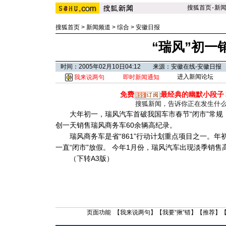
搜狐首页
-
新
搜狐首页
>
新闻频道
>
综合
>
安徽日报
“瑞风”初一
时间：2005年02月10日04:12 来源：安徽在线-安徽日报
进入新闻论坛
我来说两句
即时新闻通知
免费
最经典的幽默小段子
搜狐新闻，告诉你正在发生什
大年初一，瑞风汽车首破我国车市春节“闭市”常规，
创一天销售瑞风商务车60余辆高纪录。
瑞风商务车是省“861”行动计划重点项目之一。年
一直“闭市”放假。
今年1月份，瑞风汽车出现淡季销售
（下转A3版）
页面功能 【
我来说两句
】【
我要“揪”错
】【
推荐
】