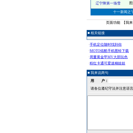
图
辽宁降第一场雪
十一新闻之“最
页面功能 【
我来
■ 相关链接
■ 我来说两句
用 户：
请各位遵纪守法并注意语