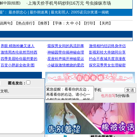
·
上海天价手机号码炒到16万元 号虫操纵市场
解中国(组图)
”： 最赤胆忠心 | 最扑朔迷离 | 最光彩照人: 2005诺贝尔奖逐一揭晓
说两句
】【
热点排行
】【
推荐
】【字体：
大
中
小
】【
打印
】 【
关闭
】
匿名发出：
手机
言文明。
包月自写
5分钱/条