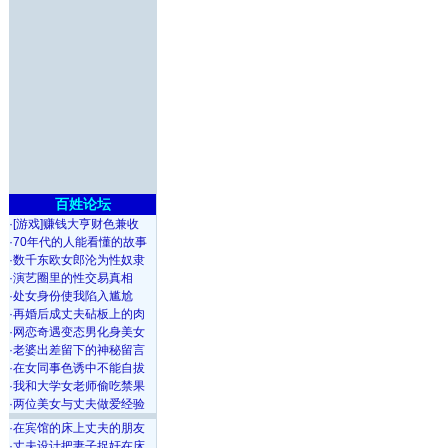
百姓论坛
·
[游戏]赚钱大亨财色兼收
·
70年代的人能看懂的故事
·
数千东欧女郎沦为性奴隶
·
演艺圈里的性交易真相
·
处女身份使我陷入尴尬
·
再婚后成丈夫砧板上的肉
·
网恋奇遇变态男化身美女
·
老婆出差留下的神秘留言
·
在女同事色诱中不能自拔
·
我和大学女老师偷吃禁果
·
两位美女与丈夫做爱经验
·
在宾馆的床上丈夫的朋友
·
丈夫设计把妻子捉奸在床