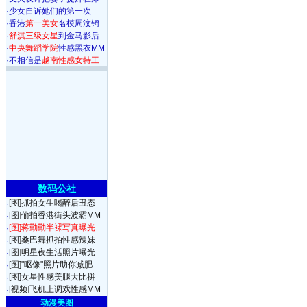
·
少女自诉她们的第一次
·
香港
第一美女
名模周汶锜
·
舒淇三级女星
到金马影后
·
中央舞蹈学院
性感黑衣MM
·
不相信是
越南性感女特工
数码公社
[图]抓拍女生喝醉后丑态
·
[图]偷拍香港街头波霸MM
·
[图]蒋勤勤半裸写真曝光
·
[图]桑巴舞抓拍性感辣妹
·
[图]明星夜生活照片曝光
·
[图]"呕像"照片助你减肥
·
[图]女星性感美腿大比拼
·
[视频]飞机上调戏性感MM
·
动漫美图