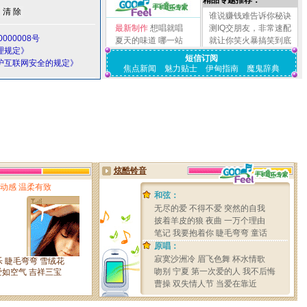
精品专题推荐：
谁说赚钱难告诉你秘诀
最新制作
想唱就唱
测IQ交朋友，非常速配
000008号
夏天的味道
哪一站
就让你笑火暴搞笑到底
理规定》
短信订阅
护互联网安全的规定》
焦点新闻
魅力贴士
伊甸指南
魔鬼辞典