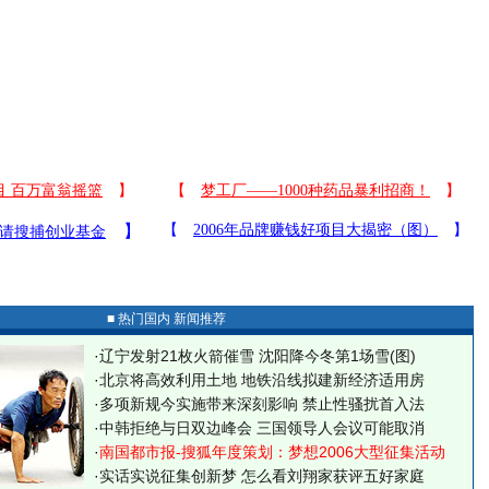
■ 热门国内 新闻推荐
·
辽宁发射21枚火箭催雪 沈阳降今冬第1场雪(图)
·
北京将高效利用土地 地铁沿线拟建新经济适用房
·
多项新规今实施带来深刻影响 禁止性骚扰首入法
·
中韩拒绝与日双边峰会 三国领导人会议可能取消
·
南国都市报-搜狐年度策划：梦想2006大型征集活动
·
实话实说征集创新梦
怎么看刘翔家获评五好家庭