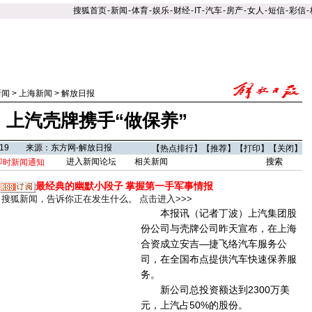
搜狐首页
-
新闻
-
体育
-
娱乐
-
财经
-
IT
-
汽车
-
房产
-
女人
-
短信
-
彩信
-
新闻
>
上海新闻
>
解放日报
上汽壳牌携手“做保养”
11:19 来源：东方网-解放日报
【
热点排行
】【
推荐
】【
打印
】【
关闭
】
进入新闻论坛
相关新闻
即时新闻通知
最经典的幽默小段子
掌握第一手军事情报
搜狐新闻，告诉你正在发生什么。
点击进入>>>
本报讯（记者丁波）上汽集团股
份公司与壳牌公司昨天宣布，在上海
合资成立安吉—捷飞络汽车服务公
司，在全国布点提供汽车快速保养服
务。
新公司总投资额达到2300万美
元，上汽占50%的股份。