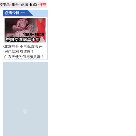
校友录
-
邮件
-
商城
-
BBS
-
搜狗
点击今日 >>
·
北京的哥 不再侃政治
评
·
房产暴利 有道理？
·
白衣天使为何与狼共舞？