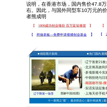
说明，在香港市场，国内售价47.8
右。因此，与国外同型车10万元的
者熊成明
■ 精彩图片新闻
■ 热门国内 新
·
辽宁发射21枚
·
北京将高效利
·
多项新规今实
·
中韩拒绝与日
·
南国都市报-搜
·
实话实说征集
·
上海天价手机号
图解中国(组图)
辽宁降第一场雪
十一新闻之“最”： 最赤胆忠心 | 最扑朔迷离 | 