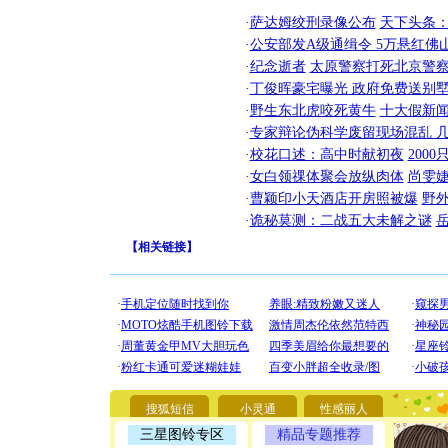
·
萨达姆绞刑录像公布
天下头条
·
公安部发A级通缉令 5万悬红佛山
·
纪念逝者
太原警察打死北京警察
·
丁俊晖豪宅曝光 政府免费送别墅
·
野生东北虎咬死黄牛
十大假新
·
专家辩论伪科学废留现场混乱 几
·
校花口述：高中时献初夜
200
·
女白领祼体聚会放纵肉体
尚雯婕
·
曹颖印小天酒店开房照被爆
野
·
诡秘莫测：二战五大未解之谜
【
相关链接
】
[圣诞节]
你太多，
要平安！
[圣诞节]
能正大光明
天都要快
搜狐短信
小灵通
性感丽人
[圣诞节]
如意,快乐
三星图铃专区
精品专题推荐