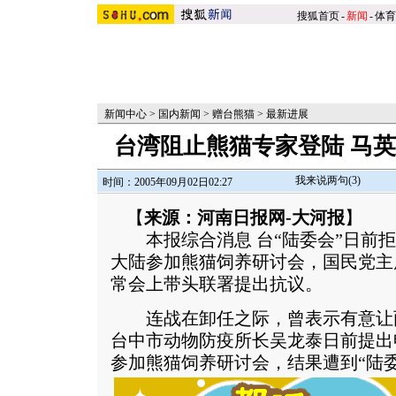
搜狐首页
-
新闻
-
体育
新闻中心
>
国内新闻
>
赠台熊猫
>
最新进展
台湾阻止熊猫专家登陆 马
我来说两句(
3
)
时间：2005年09月02日02:27
【
来源：河南日报网-大河报
】
本报综合消息 台“陆委会”日前拒
大陆参加熊猫饲养研讨会，国民党主席
常会上带头联署提出抗议。
连战在卸任之际，曾表示有意让
台中市动物防疫所长吴龙泰日前提出
参加熊猫饲养研讨会，结果遭到“陆委