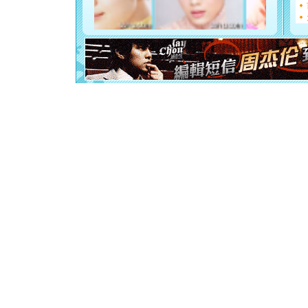
起；二是
离。水晶
[元旦]
当
泣，这痛
卖了。水
[春节]
风
颜！冬去
道一声平
[春节]
传
片叶子是
送你一棵