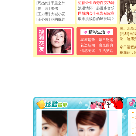
[元旦]
看
短信企业通秀百变功能
[周杰伦] 千里之外
断电。爱
浪漫情怀一起漫步音乐
[誓 言] 求佛
你是我专
同城约会今夜告别寂寞
[王力宏] 大城小爱
[元旦]
如
敢来挑战你的球技吗？
[王心凌] 花的嫁纱
起；二是
离。水晶
[元旦]
当
精彩生活
泣，这痛
星座运势
每日财运
卖了。水
花边新闻
魔鬼辞典
[春节]
今日运程
风
情感测试
生活笑话
颜！冬去
桃花运，
道一声平
[春节]
传
片叶子是
送你一棵
[圣诞节]
你太多，
要平安！
[圣诞节]
能正大光明
天都要快
[圣诞节]
如意,快乐
[元旦]
看
断电。爱
你是我专
[元旦]
如