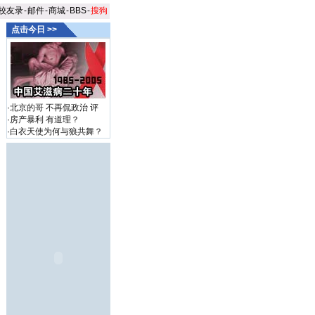
校友录
-
邮件
-
商城
-
BBS
-
搜狗
点击今日 >>
·
北京的哥 不再侃政治
评
·
房产暴利 有道理？
·
白衣天使为何与狼共舞？