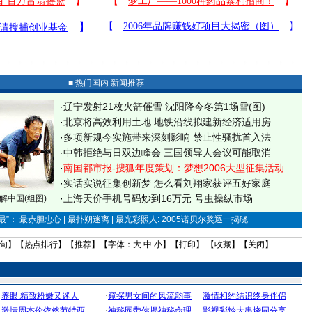
■ 热门国内 新闻推荐
·
辽宁发射21枚火箭催雪 沈阳降今冬第1场雪(图)
·
北京将高效利用土地 地铁沿线拟建新经济适用房
·
多项新规今实施带来深刻影响 禁止性骚扰首入法
·
中韩拒绝与日双边峰会 三国领导人会议可能取消
·
南国都市报-搜狐年度策划：梦想2006大型征集活动
·
实话实说征集创新梦
怎么看刘翔家获评五好家庭
·
上海天价手机号码炒到16万元 号虫操纵市场
解中国(组图)
”： 最赤胆忠心 | 最扑朔迷离 | 最光彩照人: 2005诺贝尔奖逐一揭晓
句
】【
热点排行
】【
推荐
】【字体：
大
中
小
】【
打印
】 【
收藏
】【
关闭
】