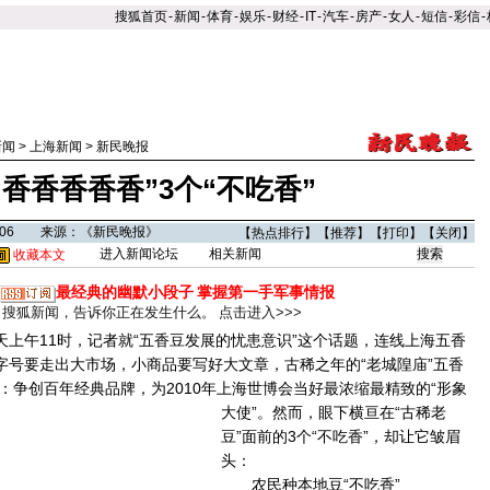
搜狐首页
-
新闻
-
体育
-
娱乐
-
财经
-
IT
-
汽车
-
房产
-
女人
-
短信
-
彩信
-
新闻
>
上海新闻
>
新民晚报
“香香香香香”3个“不吃香”
15:06 来源：《新民晚报》
【
热点排行
】【
推荐
】【
打印
】【
关闭
】
进入新闻论坛
相关新闻
收藏本文
最经典的幽默小段子
掌握第一手军事情报
搜狐新闻，告诉你正在发生什么。
点击进入>>>
上午11时，记者就“五香豆发展的忧患意识”这个话题，连线上海五香
老字号要走出大市场，小商品要写好大文章，古稀之年的“老城隍庙”五香
：争创百年经典品牌，为2010年上海世博会当好最浓缩最精致的“形象
大使”。
然而，眼下横亘在“古稀老
豆”面前的3个“不吃香”，却让它皱眉
头：
农民种本地豆“不吃香”