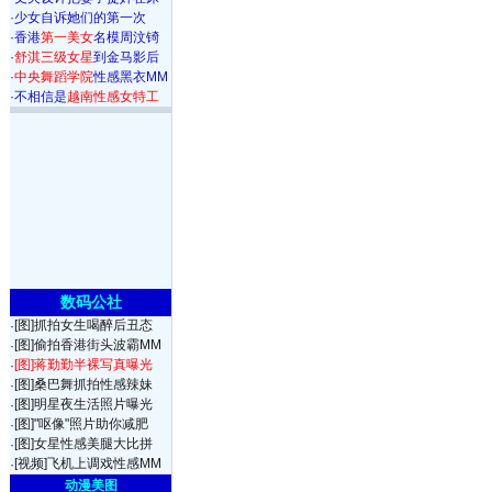
·
少女自诉她们的第一次
·
香港
第一美女
名模周汶锜
·
舒淇三级女星
到金马影后
·
中央舞蹈学院
性感黑衣MM
·
不相信是
越南性感女特工
数码公社
[图]抓拍女生喝醉后丑态
·
[图]偷拍香港街头波霸MM
·
[图]蒋勤勤半裸写真曝光
·
[图]桑巴舞抓拍性感辣妹
·
[图]明星夜生活照片曝光
·
[图]"呕像"照片助你减肥
·
[图]女星性感美腿大比拼
·
[视频]飞机上调戏性感MM
·
动漫美图