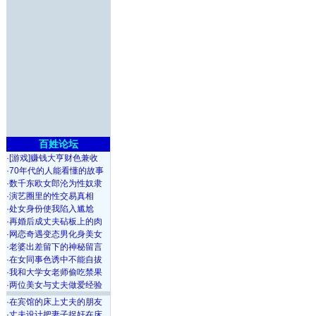
百姓论坛
·
[游戏]赚钱大亨财色兼收
·
70年代的人能看懂的故事
·
数千东欧女郎沦为性奴隶
·
演艺圈里的性交易真相
·
处女身份使我陷入尴尬
·
再婚后成丈夫砧板上的肉
·
网恋奇遇变态男化身美女
·
老婆出差留下的神秘留言
·
在女同事色诱中不能自拔
·
我和大学女老师偷吃禁果
·
两位美女与丈夫做爱经验
·
在宾馆的床上丈夫的朋友
·
丈夫设计把妻子捉奸在床