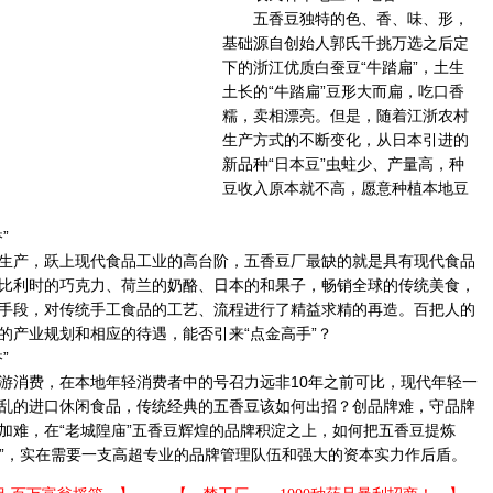
五香豆独特的色、香、味、形，
基础源自创始人郭氏千挑万选之后定
下的浙江优质白蚕豆“牛踏扁”，土生
土长的“牛踏扁”豆形大而扁，吃口香
糯，卖相漂亮。但是，随着江浙农村
生产方式的不断变化，从日本引进的
新品种“日本豆”虫蛀少、产量高，种
豆收入原本就不高，愿意种植本地豆
”
产，跃上现代食品工业的高台阶，五香豆厂最缺的就是具有现代食品
比利时的巧克力、荷兰的奶酪、日本的和果子，畅销全球的传统美食，
手段，对传统手工食品的工艺、流程进行了精益求精的再造。百把人的
的产业规划和相应的待遇，能否引来“点金高手”？
”
消费，在本地年轻消费者中的号召力远非10年之前可比，现代年轻一
乱的进口休闲食品，传统经典的五香豆该如何出招？创品牌难，守品牌
加难，在“老城隍庙”五香豆辉煌的品牌积淀之上，如何把五香豆提炼
国豆”，实在需要一支高超专业的品牌管理队伍和强大的资本实力作后盾。