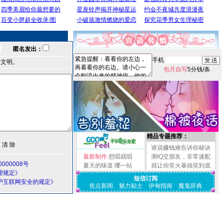
匿名发出：
手机
言文明。
包月自写
5分钱/条
精品专题推荐：
谁说赚钱难告诉你秘诀
最新制作
想唱就唱
测IQ交朋友，非常速配
000008号
夏天的味道
哪一站
就让你笑火暴搞笑到底
理规定》
短信订阅
护互联网安全的规定》
焦点新闻
魅力贴士
伊甸指南
魔鬼辞典